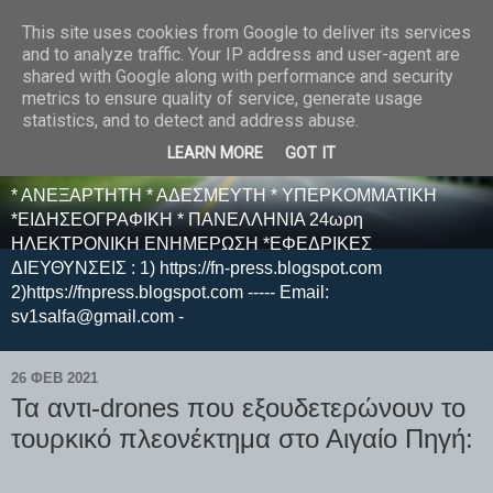
This site uses cookies from Google to deliver its services
E F E N P R E S S -
and to analyze traffic. Your IP address and user-agent are
shared with Google along with performance and security
ΗΛΕΚΤΡΟΝΙΚΗ
metrics to ensure quality of service, generate usage
statistics, and to detect and address abuse.
ΕΦΗΜΕΡΙΔΑ
LEARN MORE
GOT IT
* ΑΝΕΞΑΡΤΗΤΗ * ΑΔΕΣΜΕΥΤΗ * ΥΠΕΡΚΟΜΜΑΤΙΚΗ
*ΕΙΔΗΣΕΟΓΡΑΦΙΚΗ * ΠΑΝΕΛΛΗΝΙΑ 24ωρη
ΗΛΕΚΤΡΟΝΙΚΗ ΕΝΗΜΕΡΩΣΗ *ΕΦΕΔΡΙΚΕΣ
ΔΙΕΥΘΥΝΣΕΙΣ : 1) https://fn-press.blogspot.com
2)https://fnpress.blogspot.com ----- Email:
sv1salfa@gmail.com -
26 ΦΕΒ 2021
Τα αντι-drones που εξουδετερώνουν το
τουρκικό πλεονέκτημα στο Αιγαίο Πηγή: