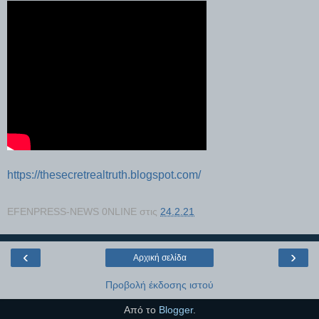
https://thesecretrealtruth.blogspot.com/
EFENPRESS-NEWS 0NLINE
στις
24.2.21
‹
›
Αρχική σελίδα
Προβολή έκδοσης ιστού
Από το
Blogger
.