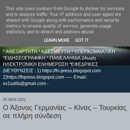
This site uses cookies from Google to deliver its services
E F E N P R E S S -
and to analyze traffic. Your IP address and user-agent are
shared with Google along with performance and security
ΗΛΕΚΤΡΟΝΙΚΗ
metrics to ensure quality of service, generate usage
statistics, and to detect and address abuse.
ΕΦΗΜΕΡΙΔΑ
LEARN MORE
GOT IT
* ΑΝΕΞΑΡΤΗΤΗ * ΑΔΕΣΜΕΥΤΗ * ΥΠΕΡΚΟΜΜΑΤΙΚΗ
*ΕΙΔΗΣΕΟΓΡΑΦΙΚΗ * ΠΑΝΕΛΛΗΝΙΑ 24ωρη
ΗΛΕΚΤΡΟΝΙΚΗ ΕΝΗΜΕΡΩΣΗ *ΕΦΕΔΡΙΚΕΣ
ΔΙΕΥΘΥΝΣΕΙΣ : 1) https://fn-press.blogspot.com
2)https://fnpress.blogspot.com ----- Email:
sv1salfa@gmail.com -
25 ΦΕΒ 2021
Ο Άξονας Γερμανίας – Κίνας – Τουρκίας
σε πλήρη σύνδεση