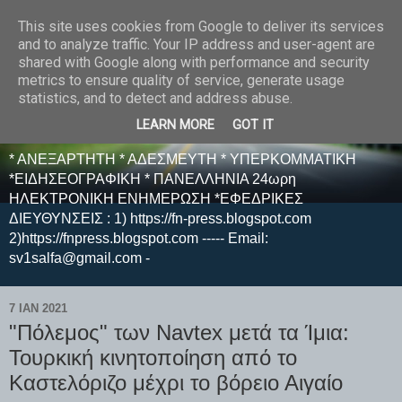
This site uses cookies from Google to deliver its services
E F E N P R E S S -
and to analyze traffic. Your IP address and user-agent are
shared with Google along with performance and security
ΗΛΕΚΤΡΟΝΙΚΗ
metrics to ensure quality of service, generate usage
statistics, and to detect and address abuse.
ΕΦΗΜΕΡΙΔΑ
LEARN MORE
GOT IT
* ΑΝΕΞΑΡΤΗΤΗ * ΑΔΕΣΜΕΥΤΗ * ΥΠΕΡΚΟΜΜΑΤΙΚΗ
*ΕΙΔΗΣΕΟΓΡΑΦΙΚΗ * ΠΑΝΕΛΛΗΝΙΑ 24ωρη
ΗΛΕΚΤΡΟΝΙΚΗ ΕΝΗΜΕΡΩΣΗ *ΕΦΕΔΡΙΚΕΣ
ΔΙΕΥΘΥΝΣΕΙΣ : 1) https://fn-press.blogspot.com
2)https://fnpress.blogspot.com ----- Email:
sv1salfa@gmail.com -
7 ΙΑΝ 2021
"Πόλεμος" των Navtex μετά τα Ίμια:
Τουρκική κινητοποίηση από το
Καστελόριζο μέχρι το βόρειο Αιγαίο