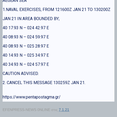
AEGEAN SEA
1.NAVAL EXERCISES, FROM 121600Z JAN 21 TO 130200Z
JAN 21 IN AREA BOUNDED BY;
40 17.93 N – 024 42.97 E
40 08.93 N – 024 59.97 E
40 08.93 N – 025 28.97 E
40 14.93 N – 025 34.97 E
40 34.93 N – 024 57.97 E
CAUTION ADVISED.
2. CANCEL THIS MESSAGE 130259Z JAN 21.
https://www.pentapostagma.gr/
EFENPRESS-NEWS 0NLINE
στις
7.1.21