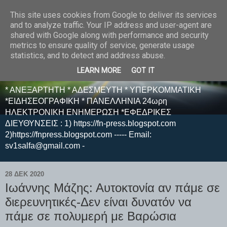
This site uses cookies from Google to deliver its services
E F E N P R E S S -
and to analyze traffic. Your IP address and user-agent are
shared with Google along with performance and security
ΗΛΕΚΤΡΟΝΙΚΗ
metrics to ensure quality of service, generate usage
statistics, and to detect and address abuse.
ΕΦΗΜΕΡΙΔΑ
LEARN MORE
GOT IT
* ΑΝΕΞΑΡΤΗΤΗ * ΑΔΕΣΜΕΥΤΗ * ΥΠΕΡΚΟΜΜΑΤΙΚΗ
*ΕΙΔΗΣΕΟΓΡΑΦΙΚΗ * ΠΑΝΕΛΛΗΝΙΑ 24ωρη
ΗΛΕΚΤΡΟΝΙΚΗ ΕΝΗΜΕΡΩΣΗ *ΕΦΕΔΡΙΚΕΣ
ΔΙΕΥΘΥΝΣΕΙΣ : 1) https://fn-press.blogspot.com
2)https://fnpress.blogspot.com ----- Email:
sv1salfa@gmail.com -
28 ΔΕΚ 2020
Ιωάννης Μάζης: Αυτοκτονία αν πάμε σε
διερευνητικές-Δεν είναι δυνατόν να
πάμε σε πολυμερή με Βαρώσια