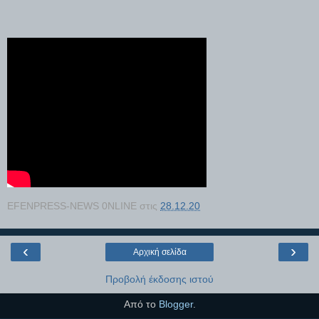
EFENPRESS-NEWS 0NLINE
στις
28.12.20
‹
›
Αρχική σελίδα
Προβολή έκδοσης ιστού
Από το
Blogger
.