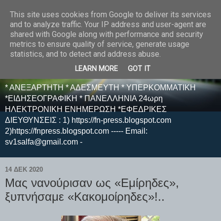
This site uses cookies from Google to deliver its services
E F E N P R E S S -
and to analyze traffic. Your IP address and user-agent are
shared with Google along with performance and security
ΗΛΕΚΤΡΟΝΙΚΗ
metrics to ensure quality of service, generate usage
statistics, and to detect and address abuse.
ΕΦΗΜΕΡΙΔΑ
LEARN MORE
GOT IT
* ΑΝΕΞΑΡΤΗΤΗ * ΑΔΕΣΜΕΥΤΗ * ΥΠΕΡΚΟΜΜΑΤΙΚΗ
*ΕΙΔΗΣΕΟΓΡΑΦΙΚΗ * ΠΑΝΕΛΛΗΝΙΑ 24ωρη
ΗΛΕΚΤΡΟΝΙΚΗ ΕΝΗΜΕΡΩΣΗ *ΕΦΕΔΡΙΚΕΣ
ΔΙΕΥΘΥΝΣΕΙΣ : 1) https://fn-press.blogspot.com
2)https://fnpress.blogspot.com ----- Email:
sv1salfa@gmail.com -
14 ΔΕΚ 2020
Μας νανούρισαν ως «Εμίρηδες»,
ξυπνήσαμε «Κακομοίρηδες»!..