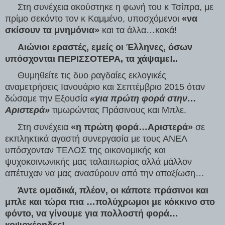
     Στη συνέχεια ακούστηκε η φωνή του κ Τσίπρα, με 
πρίμο σεκόντο τον κ Καμμένο, υποσχόμενοι 
«να 
σκίσουν τα μνημόνια» 
και τα άλλα…κακά!
     Αιώνιοι εραστές, εμείς οι Έλληνες, όσων 
υπόσχονται ΠΕΡΙΣΣΟΤΕΡΑ, τα χάψαμε!..  
     Θυμηθείτε τις δυο ραγδαίες εκλογικές 
αναμετρήσεις Ιανουάριο και Σεπτέμβριο 2015 όταν  
δώσαμε την Εξουσία 
«για πρώτη φορά στην…
Αριστερά»
 τιμωρώντας Πράσινους και Μπλε.
     Στη συνέχεια 
«η πρώτη φορά…Αριστερά» 
σε 
εκπληκτικά αγαστή συνεργασία με τους ΑΝΕΛ 
υπόσχονταν ΤΕΛΟΣ της οικονομικής και 
ψυχοκοινωνικής μας ταλαιπωρίας αλλά μάλλον 
απέτυχαν να μας ανασύρουν από την απαξίωση…
     Άντε ομαδικά, πλέον, οι κάποτε πράσινοι και 
μπλε και τώρα πια …πολύχρωμοι με κόκκινο στο 
φόντο, να γίνουμε για πολλοστή φορά…
κοψοχέρηδες!