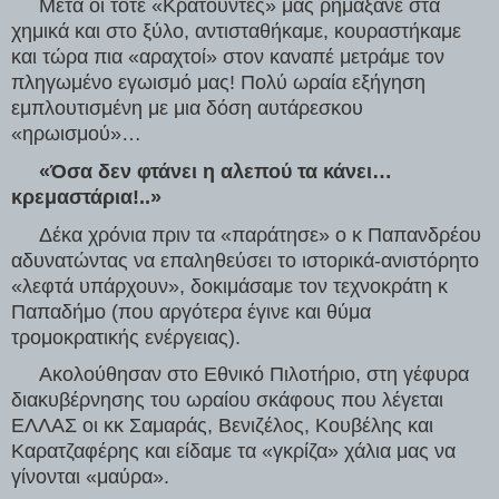
     Μετά οι τότε «Κρατούντες» μας ρημάξανε στα 
χημικά και στο ξύλο, αντισταθήκαμε, κουραστήκαμε 
και τώρα πια «αραχτοί» στον καναπέ μετράμε τον 
πληγωμένο εγωισμό μας! Πολύ ωραία εξήγηση 
εμπλουτισμένη με μια δόση αυτάρεσκου 
«ηρωισμού»…
     «Όσα δεν φτάνει η αλεπού τα κάνει…
κρεμαστάρια!..»
     Δέκα χρόνια πριν τα «παράτησε» ο κ Παπανδρέου 
αδυνατώντας να επαληθεύσει το ιστορικά-ανιστόρητο 
«λεφτά υπάρχουν», δοκιμάσαμε τον τεχνοκράτη κ 
Παπαδήμο (που αργότερα έγινε και θύμα 
τρομοκρατικής ενέργειας).
     Ακολούθησαν στο Εθνικό Πιλοτήριο, στη γέφυρα 
διακυβέρνησης του ωραίου σκάφους που λέγεται 
ΕΛΛΑΣ οι κκ Σαμαράς, Βενιζέλος, Κουβέλης και 
Καρατζαφέρης και είδαμε τα «γκρίζα» χάλια μας να 
γίνονται «μαύρα».