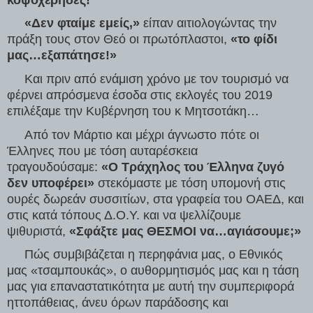
     «Δεν φταίμε εμείς,»
 είπαν αιτιολογώντας την 
πράξη τους στον Θεό οι πρωτόπλαστοι, 
«το φίδι 
μας…εξαπάτησε!»
     Και πριν από ενάμιση χρόνο με τον τουρισμό να 
φέρνει απρόσμενα έσοδα στις εκλογές του 2019 
επιλέξαμε την Κυβέρνηση του κ Μητσοτάκη…
     Από τον Μάρτιο και μέχρι άγνωστο πότε οι 
Έλληνες που με τόση αυταρέσκεια 
τραγουδούσαμε: 
«Ο Τράχηλος του Έλληνα ζυγό 
δεν υποφέρει»
 στεκόμαστε με τόση υπομονή στις 
ουρές δωρεάν συσσιτίων, στα γραφεία του ΟΑΕΔ, και 
στις κατά τόπους Δ.Ο.Υ. και να ψελλίζουμε 
ψιθυριστά, 
«Σφάξτε μας ΘΕΣΜΟΙ να…αγιάσουμε;»
     Πώς συμβιβάζεται η περηφάνια μας, ο Εθνικός 
μας «τσαμπουκάς», ο αυθορμητισμός μας και η τάση 
μας για επαναστατικότητα με αυτή την συμπεριφορά 
ηττοπάθειας, άνευ όρων παράδοσης και 