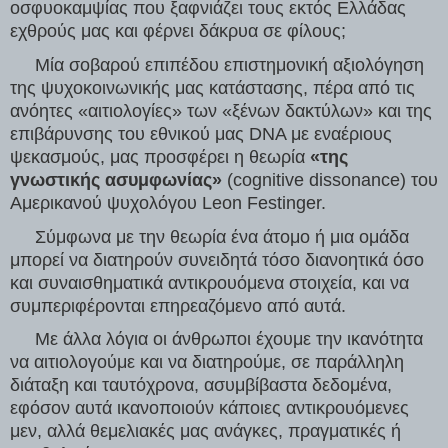
οσφυοκαμψίας που ξαφνιάζει τους εκτός Ελλάδας 
εχθρούς μας και φέρνει δάκρυα σε φίλους;
     Μία σοβαρού επιπέδου επιστημονική αξιολόγηση 
της ψυχοκοινωνικής μας κατάστασης, πέρα από τις 
ανόητες «αιτιολογίες» των «ξένων δακτύλων» και της 
επιβάρυνσης του εθνικού μας DNA με εναέριους 
ψεκασμούς, μας προσφέρει η θεωρία 
«της 
γνωστικής ασυμφωνίας»
 (cognitive dissonance) του 
Αμερικανού ψυχολόγου Leon Festinger.
     Σύμφωνα με την θεωρία ένα άτομο ή μια ομάδα 
μπορεί να διατηρούν συνειδητά τόσο διανοητικά όσο 
και συναισθηματικά αντικρουόμενα στοιχεία, και να 
συμπεριφέρονται επηρεαζόμενο από αυτά.
     Με άλλα λόγια οι άνθρωποι έχουμε την ικανότητα 
να αιτιολογούμε και να διατηρούμε, σε παράλληλη 
διάταξη και ταυτόχρονα, ασυμβίβαστα δεδομένα, 
εφόσον αυτά ικανοποιούν κάποιες αντικρουόμενες 
μεν, αλλά θεμελιακές μας ανάγκες, πραγματικές ή 