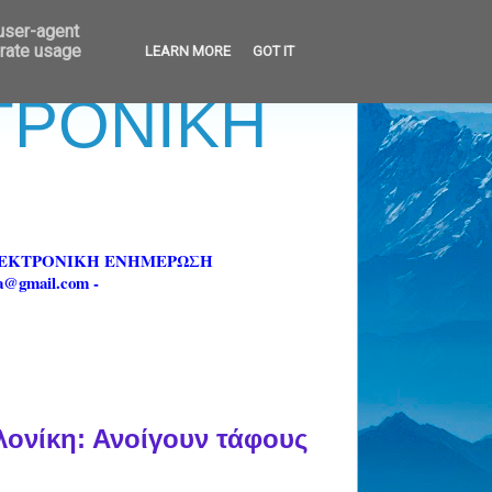
 user-agent
erate usage
LEARN MORE
GOT IT
ΚΤΡΟΝΙΚΗ
ΗΛΕΚΤΡΟΝΙΚΗ ΕΝΗΜΕΡΩΣΗ
fa@gmail.com -
λονίκη: Ανοίγουν τάφους