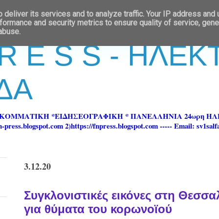
deliver its services and to analyze traffic. Your IP address and
formance and security metrics to ensure quality of service, gen
 abuse.
 R E S S - ΗΛΕ
ΔΑ
ΡΚΟΜΜΑΤΙΚΗ *ΕΙΔΗΣΕΟΓΡΑΦΙΚΗ * ΠΑΝΕΛΛΗΝΙΑ 24ωρη 
ss.blogspot.com 2)https://fnpress.blogspot.com ----- Email: sv1sal
3.12.20
Συγκλονιστικές εικόνες στη Θεσσα
για θύματα του κορωνοϊού