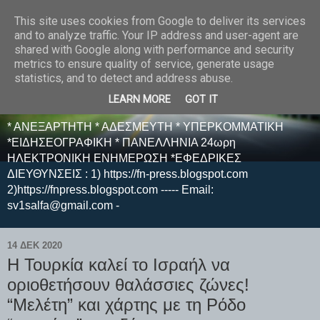
This site uses cookies from Google to deliver its services
E F E N P R E S S -
and to analyze traffic. Your IP address and user-agent are
shared with Google along with performance and security
ΗΛΕΚΤΡΟΝΙΚΗ
metrics to ensure quality of service, generate usage
statistics, and to detect and address abuse.
ΕΦΗΜΕΡΙΔΑ
LEARN MORE
GOT IT
* ΑΝΕΞΑΡΤΗΤΗ * ΑΔΕΣΜΕΥΤΗ * ΥΠΕΡΚΟΜΜΑΤΙΚΗ
*ΕΙΔΗΣΕΟΓΡΑΦΙΚΗ * ΠΑΝΕΛΛΗΝΙΑ 24ωρη
ΗΛΕΚΤΡΟΝΙΚΗ ΕΝΗΜΕΡΩΣΗ *ΕΦΕΔΡΙΚΕΣ
ΔΙΕΥΘΥΝΣΕΙΣ : 1) https://fn-press.blogspot.com
2)https://fnpress.blogspot.com ----- Email:
sv1salfa@gmail.com -
14 ΔΕΚ 2020
Η Τουρκία καλεί το Ισραήλ να
οριοθετήσουν θαλάσσιες ζώνες!
“Μελέτη” και χάρτης με τη Ρόδο