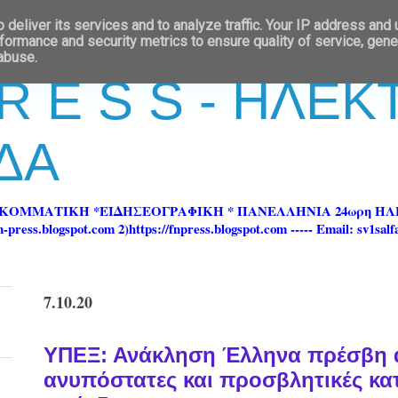
deliver its services and to analyze traffic. Your IP address and
formance and security metrics to ensure quality of service, gen
 abuse.
 R E S S - ΗΛΕ
ΔΑ
ΡΚΟΜΜΑΤΙΚΗ *ΕΙΔΗΣΕΟΓΡΑΦΙΚΗ * ΠΑΝΕΛΛΗΝΙΑ 24ωρη 
ss.blogspot.com 2)https://fnpress.blogspot.com ----- Email: sv1sal
7.10.20
ΥΠΕΞ: Ανάκληση Έλληνα πρέσβη απ
ανυπόστατες και προσβλητικές κα