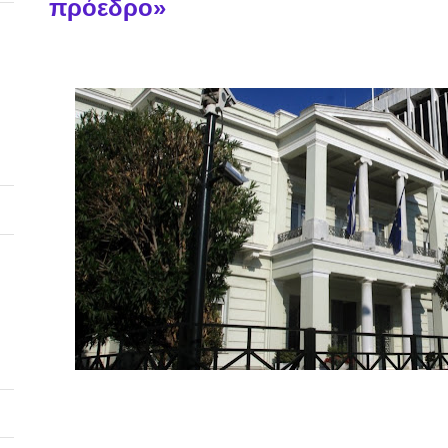
πρόεδρο»