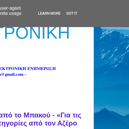
 user-agent
erate usage
LEARN MORE
GOT IT
ΚΤΡΟΝΙΚΗ
ΗΛΕΚΤΡΟΝΙΚΗ ΕΝΗΜΕΡΩΣΗ
fa@gmail.com -
ό το Μπακού - «Για τις
τηγορίες από τον Αζέρο