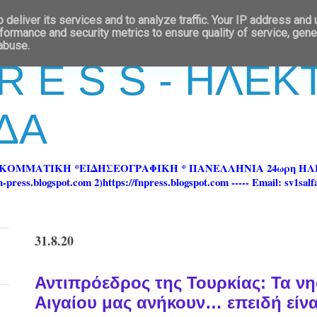
deliver its services and to analyze traffic. Your IP address and
formance and security metrics to ensure quality of service, gen
 abuse.
 R E S S - ΗΛΕ
ΔΑ
ΡΚΟΜΜΑΤΙΚΗ *ΕΙΔΗΣΕΟΓΡΑΦΙΚΗ * ΠΑΝΕΛΛΗΝΙΑ 24ωρη 
ss.blogspot.com 2)https://fnpress.blogspot.com ----- Email: sv1sal
31.8.20
Αντιπρόεδρος της Τουρκίας: Τα νη
Αιγαίου μας ανήκουν… επειδή είναι