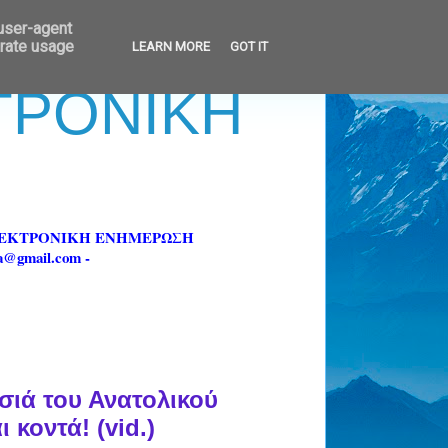
 user-agent
erate usage
LEARN MORE
GOT IT
ΚΤΡΟΝΙΚΗ
ΗΛΕΚΤΡΟΝΙΚΗ ΕΝΗΜΕΡΩΣΗ
fa@gmail.com -
σιά του Ανατολικού
 κοντά! (vid.)