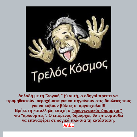
Δηλαδή με τη "λογική " (;) αυτή, ο οδηγοί πρέπει να
προμηθευτούν αεροχήματα για να πηγαίνουν στις δουλειές τους
για να κόβουν βόλτες οι αργόσχολοι!!!
Βρήκε τη κατάλληλη εποχή ο
"οικογενειακός δήμαρχος"
για "αρλούμπες". Ο επόμενος δήμαρχος θα επιφορτισθεί
να επαναφέρει σε λογικά πλαίσια τη κατάσταση.
ΑΛΕΞ