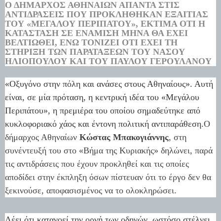
Ο ΔΉΜΑΡΧΟΣ ΑΘΗΝΑΊΩΝ ΑΠΑΝΤΆ ΣΤΙΣ
ΑΝΤΙΔΡΆΣΕΙΣ ΠΟΥ ΠΡΟΚΛΉΘΗΚΑΝ ΕΞΑΙΤΊΑΣ
ΤΟΥ «ΜΕΓΆΛΟΥ ΠΕΡΙΠΆΤΟΥ», ΕΚΤΙΜΆ ΌΤΙ Η
ΚΑΤΆΣΤΑΣΗ ΣΕ ΕΝΆΜΙΣΗ ΜΉΝΑ ΘΑ ΈΧΕΙ
ΒΕΛΤΙΩΘΕΊ, ΕΝΏ ΤΟΝΊΖΕΙ ΌΤΙ ΈΧΕΙ ΤΗ
ΣΤΉΡΙΞΗ ΤΩΝ ΠΑΡΑΤΆΞΕΩΝ ΤΟΥ ΝΆΣΟΥ
ΗΛΙΌΠΟΥΛΟΥ ΚΑΙ ΤΟΥ ΠΑΎΛΟΥ ΓΕΡΟΥΛΆΝΟΥ
«Οξυγόνο στην πόλη και ανάσες στους Αθηναίους». Αυτή
είναι, σε μία πρόταση, η κεντρική ιδέα του «Μεγάλου
Περιπάτου», η πρεμιέρα του οποίου σημαδεύτηκε από
κυκλοφοριακό χάος και έντονη πολιτική αντιπαράθεση.
Ο
δήμαρχος Αθηναίων
Κώστας Μπακογιάννης
, στη
συνέντευξή του στο «Βήμα της Κυριακής» δηλώνει, παρά
τις αντιδράσεις που έχουν προκληθεί και τις οποίες
αποδίδει στην έκπληξη όσων πίστευαν ότι το έργο δεν θα
ξεκινούσε, αποφασισμένος να το ολοκληρώσει.
Λέει ότι κατανοεί την οργή των οδηγών, ωστόσο στέλνει