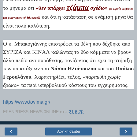
τζάμπα
το μήνυμα ότι
«δεν υπάρχει
σχέδιο»
(τι ωραίο λεξιλογιο
και ότι η κατάσταση σε ενάμιση μήνα θα
για οικογενειοακό δήμαρχο!)
είναι πολύ καλύτερη.
Ο κ. Μπακογιάννης επιστρέφει τα βέλη που δέχθηκε από
ΣΥΡΙΖΑ και ΚΙΝΑΛ καλώντας τα δύο κόμματα να βρουν
άλλο πεδίο αντιπαράθεσης, τονίζοντας ότι έχει τη στήριξη
των παρατάξεων του
Νάσου Ηλιόπουλου
και του
Παύλου
Γερουλάνου
. Χαρακτηρίζει, τέλος,
«παραμύθι χωρίς
δράκο»
τα περί υπερβολικού κόστους του εγχειρήματος.
https://www.tovima.gr/
EFENPRESS-NEWS 0NLINE
στις
21.6.20
‹
›
Αρχική σελίδα