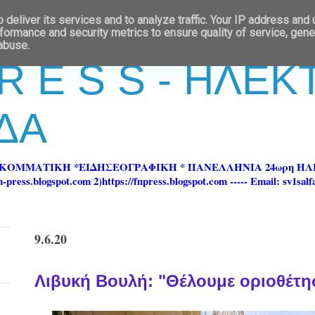
deliver its services and to analyze traffic. Your IP address and
formance and security metrics to ensure quality of service, gen
 abuse.
 R E S S - ΗΛΕ
ΔΑ
ΡΚΟΜΜΑΤΙΚΗ *ΕΙΔΗΣΕΟΓΡΑΦΙΚΗ * ΠΑΝΕΛΛΗΝΙΑ 24ωρη 
ss.blogspot.com 2)https://fnpress.blogspot.com ----- Email: sv1sal
9.6.20
Λιβυκή Βουλή: "Θέλουμε οριοθέτη