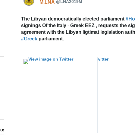
@LNA2019M
M.LNA
The Libyan democratically elected parliament 
#
H
signings Of the Italy - Greek EEZ , requests the sign
agreement with the Libyan ligtimat legislation auth
#
Greek
 parliament.
ΝΟ!