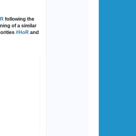
n
d
p
oR
 following the 
r
ing of a similar 
i
orities 
#
HoR
 and 
v
a
c
y