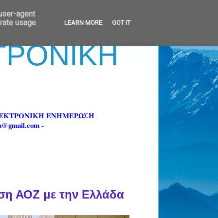
 user-agent
erate usage
LEARN MORE
GOT IT
ΚΤΡΟΝΙΚΗ
ΗΛΕΚΤΡΟΝΙΚΗ ΕΝΗΜΕΡΩΣΗ
fa@gmail.com -
ση ΑΟΖ με την Ελλάδα