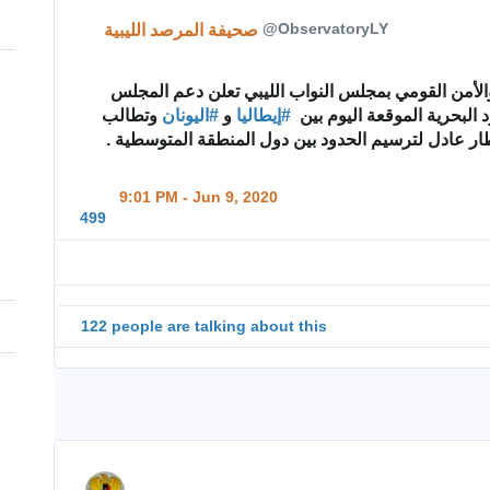
@ObservatoryLY
صحيفة المرصد الليبية
عاجل | لجنة الدفاع والأمن القومي بمجلس النواب الليبي تعلن دعم المجلس 
 وتطالب 
اليونان
#
 و 
إيطاليا
#
ود البحرية الموقعة اليوم بين
ها إطار عادل لترسيم الحدود بين دول المنطقة المتوسطية
9:01 PM - Jun 9, 2020
499
122 people are talking about this