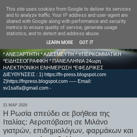
This site uses cookies from Google to deliver its services
E F E N P R E S S -
and to analyze traffic. Your IP address and user-agent are
shared with Google along with performance and security
ΗΛΕΚΤΡΟΝΙΚΗ
metrics to ensure quality of service, generate usage
statistics, and to detect and address abuse.
ΕΦΗΜΕΡΙΔΑ
LEARN MORE
GOT IT
* ΑΝΕΞΑΡΤΗΤΗ * ΑΔΕΣΜΕΥΤΗ * ΥΠΕΡΚΟΜΜΑΤΙΚΗ
*ΕΙΔΗΣΕΟΓΡΑΦΙΚΗ * ΠΑΝΕΛΛΗΝΙΑ 24ωρη
ΗΛΕΚΤΡΟΝΙΚΗ ΕΝΗΜΕΡΩΣΗ *ΕΦΕΔΡΙΚΕΣ
ΔΙΕΥΘΥΝΣΕΙΣ : 1) https://fn-press.blogspot.com
2)https://fnpress.blogspot.com ----- Email:
sv1salfa@gmail.com -
21 ΜΑΡ 2020
Η Ρωσία σπεύδει σε βοήθεια της
Ιταλίας: Αεροπόβαση σε Μιλάνο
γιατρών, επιδημιολόγων, φαρμάκων και