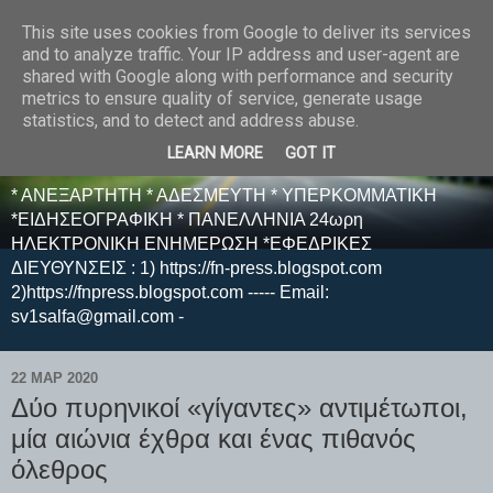
This site uses cookies from Google to deliver its services
E F E N P R E S S -
and to analyze traffic. Your IP address and user-agent are
shared with Google along with performance and security
ΗΛΕΚΤΡΟΝΙΚΗ
metrics to ensure quality of service, generate usage
statistics, and to detect and address abuse.
ΕΦΗΜΕΡΙΔΑ
LEARN MORE
GOT IT
* ΑΝΕΞΑΡΤΗΤΗ * ΑΔΕΣΜΕΥΤΗ * ΥΠΕΡΚΟΜΜΑΤΙΚΗ
*ΕΙΔΗΣΕΟΓΡΑΦΙΚΗ * ΠΑΝΕΛΛΗΝΙΑ 24ωρη
ΗΛΕΚΤΡΟΝΙΚΗ ΕΝΗΜΕΡΩΣΗ *ΕΦΕΔΡΙΚΕΣ
ΔΙΕΥΘΥΝΣΕΙΣ : 1) https://fn-press.blogspot.com
2)https://fnpress.blogspot.com ----- Email:
sv1salfa@gmail.com -
22 ΜΑΡ 2020
Δύο πυρηνικοί «γίγαντες» αντιμέτωποι,
μία αιώνια έχθρα και ένας πιθανός
όλεθρος