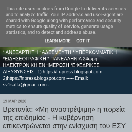
This site uses cookies from Google to deliver its services
E F E N P R E S S -
and to analyze traffic. Your IP address and user-agent are
shared with Google along with performance and security
ΗΛΕΚΤΡΟΝΙΚΗ
metrics to ensure quality of service, generate usage
statistics, and to detect and address abuse.
ΕΦΗΜΕΡΙΔΑ
LEARN MORE
GOT IT
* ΑΝΕΞΑΡΤΗΤΗ * ΑΔΕΣΜΕΥΤΗ * ΥΠΕΡΚΟΜΜΑΤΙΚΗ
*ΕΙΔΗΣΕΟΓΡΑΦΙΚΗ * ΠΑΝΕΛΛΗΝΙΑ 24ωρη
ΗΛΕΚΤΡΟΝΙΚΗ ΕΝΗΜΕΡΩΣΗ *ΕΦΕΔΡΙΚΕΣ
ΔΙΕΥΘΥΝΣΕΙΣ : 1) https://fn-press.blogspot.com
2)https://fnpress.blogspot.com ----- Email:
sv1salfa@gmail.com -
19 ΜΑΡ 2020
Βρετανία: «Μη αναστρέψιμη» η πορεία
της επιδημίας - Η κυβέρνηση
επικεντρώνεται στην ενίσχυση του ΕΣΥ