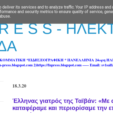
deliver its services and to analyze traffic. Your IP address and
formance and security metrics to ensure quality of service, gen
 abuse.
 R E S S - ΗΛΕ
ΔΑ
ΡΚΟΜΜΑΤΙΚΗ *ΕΙΔΗΣΕΟΓΡΑΦΙΚΗ * ΠΑΝΕΛΛΗΝΙΑ 24ωρη 
ss.blogspot.com 2)https://fnpress.blogspot.com ----- Email: sv1sal
18.3.20
Έλληνας γιατρός της Ταϊβάν: «Με α
καταφέραμε και περιορίσαμε την 