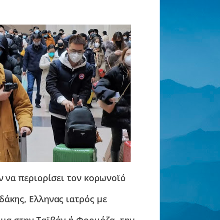
ν να περιορίσει τον κορωνοϊό
δάκης, Ελληνας ιατρός με
ιμα στην Ταϊβάν ή Φορμόζα, την