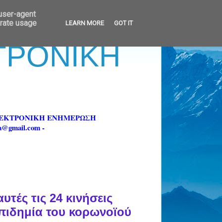
 user-agent
erate usage
LEARN MORE
GOT IT
ΚΤΡΟΝΙΚΗ
ΗΛΕΚΤΡΟΝΙΚΗ ΕΝΗΜΕΡΩΣΗ
fa@gmail.com -
υτές τις 24 κινήσεις
επιδημία του κορωνοϊού