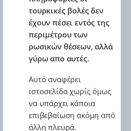
ς
t
τουρκικές βολές δεν
Δ
t
ι
e
α
έχουν πέσει εντός της
r
φ
η
περιμέτρου των
μ
ί
ρωσικών θέσεων, αλλά
σ
ε
γύρω απο αυτές.
ι
ς
τ
ο
Αυτό αναφέρει
υ
T
ιστοσελίδα χωρίς όμως
w
i
να υπάρχει κάποια
t
t
επιβεβαίωση ακόμη από
e
r
άλλη πλευρά.