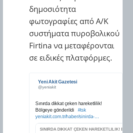
ο
δημοσιότητα
γ
ι
φωτογραφίες από Α/Κ
α
τ
συστήματα πυροβολικού
ι
ς
Firtina να μεταφέρονται
Δ
ι
σε ειδικές πλατφόρμες.
α
φ
η
μ
ί
Yeni Akit Gazetesi
✔
σ
@yeniakit
ε
ι
ς
Sınırda dikkat çeken hareketlilik! 
τ
Bölgeye gönderildi   
#
tsk
h
ο
yeniakit.com.tr/haber/sinirda-
t
d
…
υ
t
i
T
p
k
w