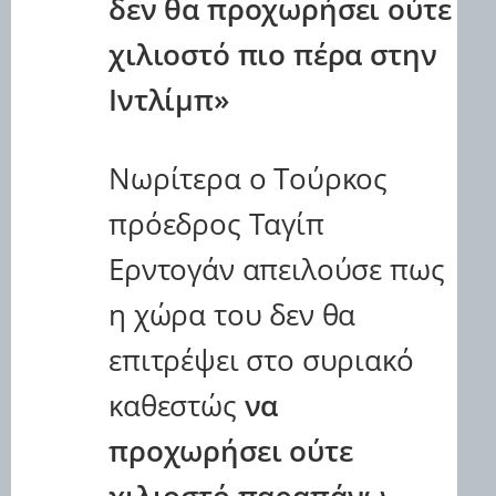
δεν θα προχωρήσει ούτε
i
η
k
τ
χιλιοστό πιο πέρα στην
ο
-
γ
b
Ιντλίμπ»
ι
o
α
l
τ
g
ι
Νωρίτερα ο Τούρκος
e
ς
Δ
y
πρόεδρος Ταγίπ
ι
e
α
-
Ερντογάν απειλούσε πως
φ
g
η
o
μ
η χώρα του δεν θα
n
ί
d
σ
επιτρέψει στο συριακό
ε
e
ι
r
καθεστώς
να
ς
i
τ
προχωρήσει ούτε
l
ο
d
υ
i
T