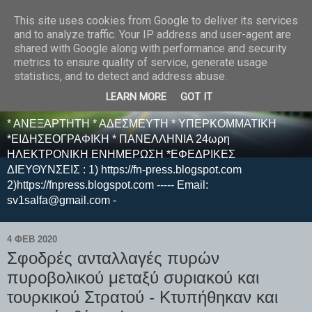
This site uses cookies from Google to deliver its services
E F E N P R E S S -
and to analyze traffic. Your IP address and user-agent are
shared with Google along with performance and security
ΗΛΕΚΤΡΟΝΙΚΗ
metrics to ensure quality of service, generate usage
statistics, and to detect and address abuse.
ΕΦΗΜΕΡΙΔΑ
LEARN MORE
GOT IT
* ΑΝΕΞΑΡΤΗΤΗ * ΑΔΕΣΜΕΥΤΗ * ΥΠΕΡΚΟΜΜΑΤΙΚΗ
*ΕΙΔΗΣΕΟΓΡΑΦΙΚΗ * ΠΑΝΕΛΛΗΝΙΑ 24ωρη
ΗΛΕΚΤΡΟΝΙΚΗ ΕΝΗΜΕΡΩΣΗ *ΕΦΕΔΡΙΚΕΣ
ΔΙΕΥΘΥΝΣΕΙΣ : 1) https://fn-press.blogspot.com
2)https://fnpress.blogspot.com ----- Email:
sv1salfa@gmail.com -
4 ΦΕΒ 2020
Σφοδρές ανταλλαγές πυρών
πυροβολικού μεταξύ συριακού και
τουρκικού Στρατού - Κτυπήθηκαν και