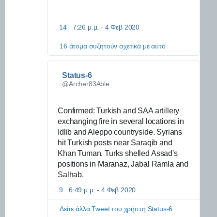
a
r
14
7:26 μ.μ. - 4 Φεβ 2020
Π
t
λ
i
η
16 άτομα συζητούν σχετικά με αυτό
l
ρ
l
ο
e
φ
Status-6
ο
r
@Archer83Able
ρ
y
ί
-
ε
Confirmed: Turkish and SAA artillery 
t
ς
exchanging fire in several locations in 
a
κ
Idlib and Aleppo countryside. Syrians 
r
α
hit Turkish posts near Saraqib and 
g
ι
Khan Tuman. Turks shelled Assad's 
α
e
positions in Maranaz, Jabal Ramla and 
π
t
Salhab.
ό
i
ρ
n
9
6:49 μ.μ. - 4 Φεβ 2020
Π
ρ
λ
g
η
η
Δείτε άλλα Tweet του χρήστη Status-6
-
τ