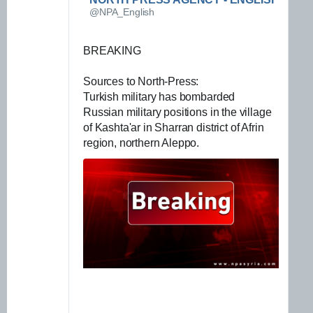
ο
@NPA_English
ρ
ί
ε
BREAKING
ς
κ
Sources to North-Press:
α
Turkish military has bombarded 
ι
Russian military positions in the village 
α
of Kashta'ar in Sharran district of Afrin 
π
region, northern Aleppo.
ό
ρ
ρ
η
τ
ο
γ
ι
α
τ
ι
ς
Δ