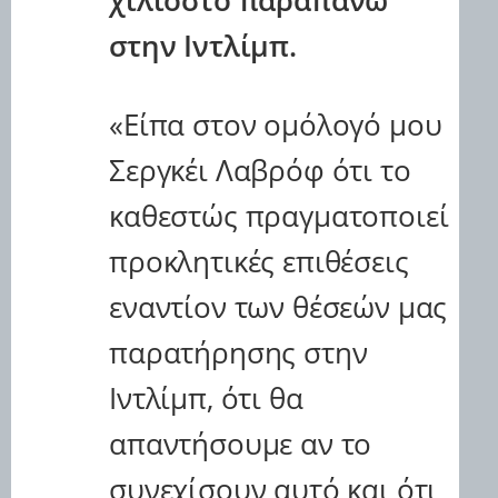
χιλιοστό παραπάνω
w
-
στην Ιντλίμπ.
i
1
t
0
t
4
e
«Είπα στον ομόλογό μου
6
r
5
Σεργκέι Λαβρόφ ότι το
9
7
καθεστώς πραγματοποιεί
.
h
προκλητικές επιθέσεις
t
m
εναντίον των θέσεών μας
l
παρατήρησης στην
Ιντλίμπ, ότι θα
απαντήσουμε αν το
συνεχίσουν αυτό και ότι