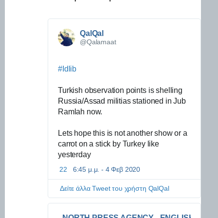
QalQal
@Qalamaat
#
Idlib
Turkish observation points is shelling 
Russia/Assad militias stationed in Jub 
Ramlah now.
Lets hope this is not another show or a 
carrot on a stick by Turkey like 
yesterday
22
6:45 μ.μ. - 4 Φεβ 2020
Π
λ
η
Δείτε άλλα Tweet του χρήστη QalQal
ρ
ο
φ
NORTH PRESS AGENCY - ENGLISH