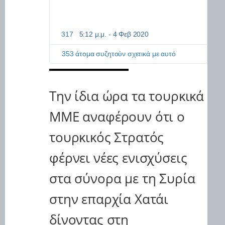
ι
α
φ
η
317
5:12 μ.μ. - 4 Φεβ 2020
Π
μ
λ
ί
η
353 άτομα συζητούν σχετικά με αυτό
σ
ρ
ε
ο
ι
φ
ς
Την ίδια ώρα τα τουρκικά
ο
τ
ρ
ο
ί
ΜΜΕ αναφέρουν ότι ο
υ
ε
T
ς
τουρκικός Στρατός
w
κ
i
α
φέρνει νέες ενισχύσεις
t
ι
t
α
e
στα σύνορα με τη Συρία
π
r
ό
στην επαρχία Χατάι
ρ
ρ
δίνοντας στη
η
τ