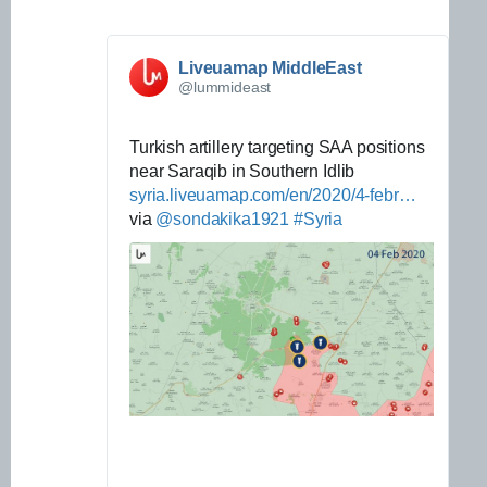
Liveuamap MiddleEast
@lummideast
Turkish artillery targeting SAA positions 
near Saraqib in Southern Idlib 
h
syria.liveuamap.com/en/2020/4-febr
t
u
…
via 
@
sondakika1921
#
Syria
t
a
p
r
s
y
:
-
/
t
/
u
r
k
i
s
h
-