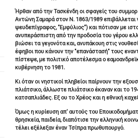
Ήρθαν από την Τασκένδη οι σφαγείς του συμμορ
Αντώνη Σαμαρά στον Ν. 1863/1989 επιβάλλεται 
ψευδεπίγραφος, "Εμφύλιος") και πότισαν με ιστ
ανυπεράσπιστη από την προδοσία του γέρου ελλη
βιώσει τα γεγονότα και, ανυπάκουη στις νουθεσ
έφηβοι που κάνουν την "επανάστασή" τους εναντ
πίστεψε, με πολιτικό αποτέλεσμα ο εαμοανδρεϊ
κυβέρνηση το 1981.
Κι όταν οι νηστικοί πληβείοι παίρνουν την εξου
πλιάτσικο, άλλωστε πλιάτσικο έκαναν και το 19
κατσαπλιάδες. Εξ ου το Χρέος και η εθνική καχεξ
Όμως η κυρίευση απ' αυτούς του Εποικοδομήματος
θρησκεία, παιδεία, διαπότισε την ελληνική κοινω
τέλει εξέλεξαν έναν Τσίπρα πρωθυπουργό.