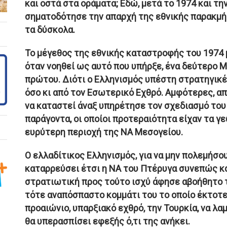
και οστά στα οράματα; Εδώ, μετά το 1974 και τη
σηματοδότησε την απαρχή της εθνικής παρακμή
τα δύσκολα.
Το μέγεθος της εθνικής καταστροφής του 1974 μ
όταν νοηθεί ως αυτό που υπήρξε, ένα δεύτερο 
πρώτου. Διότι ο Ελληνισμός υπέστη στρατηγικέ
όσο κι από τον Εσωτερικό Εχθρό. Αμφότερες, απ
να καταστεί άναξ υπηρέτησε τον σχεδιασμό του 
παράγοντα, οι οποίοι προτεραιότητα είχαν τα 
ευρύτερη περιοχή της ΝΑ Μεσογείου.
Ο ελλαδίτικος Ελληνισμός, για να μην πολεμήσο
καταρρεύσει έτσι η ΝΑ του Πτέρυγα συνεπώς κα
στρατιωτική προς τούτο ισχύ άφησε αβοήθητο τ
τότε αναπόσπαστο κομμάτι του το οποίο έκτοτ
προαιώνιο, υπαρξιακό εχθρό, την Τουρκία, να λα
θα υπερασπίσει εφεξής ό,τι της ανήκει.