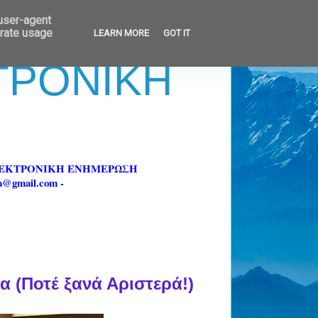
 user-agent
erate usage
LEARN MORE
GOT IT
ΚΤΡΟΝΙΚΗ
ΗΛΕΚΤΡΟΝΙΚΗ ΕΝΗΜΕΡΩΣΗ
fa@gmail.com -
α (Ποτέ ξανά Αριστερά!)