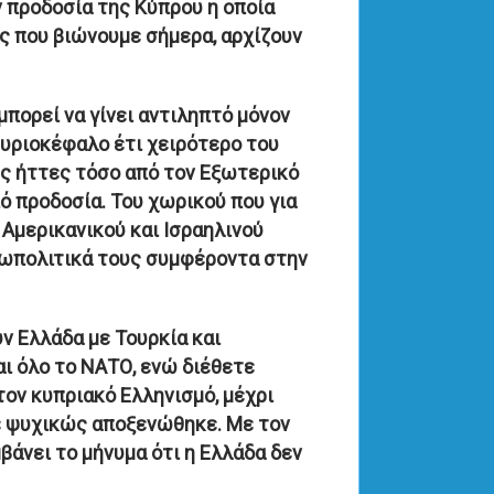
ν προδοσία της Κύπρου η οποία
ς που βιώνουμε σήμερα, αρχίζουν
πορεί να γίνει αντιληπτό μόνον
Μυριοκέφαλο έτι χειρότερο του
ς ήττες τόσο από τον Εξωτερικό
ό προδοσία. Του χωρικού που για
Αμερικανικού και Ισραηλινού
γεωπολιτικά τους συμφέροντα στην
υν Ελλάδα με Τουρκία και
ι όλο το ΝΑΤΟ, ενώ διέθετε
ον κυπριακό Ελληνισμό, μέχρι
ε ψυχικώς αποξενώθηκε. Με τον
μβάνει το μήνυμα ότι η Ελλάδα δεν