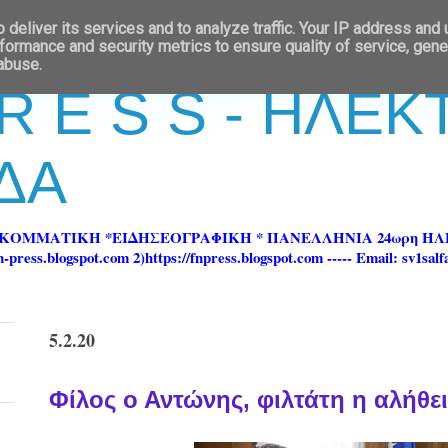
deliver its services and to analyze traffic. Your IP address and
formance and security metrics to ensure quality of service, gen
 abuse.
 R E S S - ΗΛΕ
ΔΑ
ΡΚΟΜΜΑΤΙΚΗ *ΕΙΔΗΣΕΟΓΡΑΦΙΚΗ * ΠΑΝΕΛΛΗΝΙΑ 24ωρη 
ss.blogspot.com 2)https://fnpress.blogspot.com ----- Email: sv1sal
5.2.20
Φίλος ο Αντώνης, φιλτάτη η αλήθει