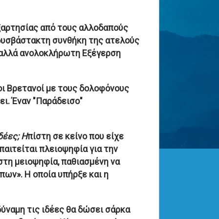
ξαρτησίας από τους αλλοδαπούς
 δυσβάστακτη συνθήκη της ατελούς
α αλλά ανολοκλήρωτη Εξέγερση
οι Βρετανοί με τους δολοφόνους
ει. Έναν "Παράδεισο"
δέες; Η
πίστη σε κείνο που είχε
παιτείται πλειοψηφία για την
στη μειοψηφία, παθιασμένη να
ων». Η οποία υπήρξε και η
 δύναμη τις ιδέες θα δώσει σάρκα