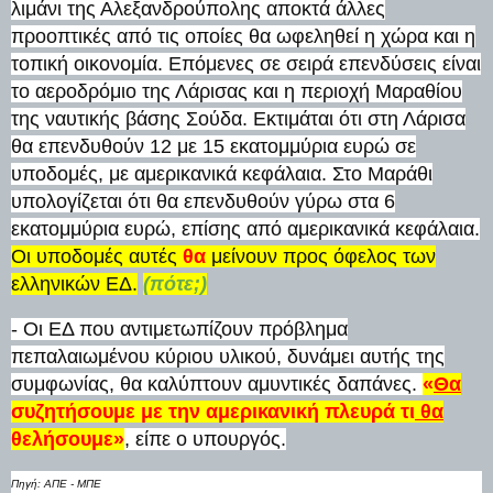
λιμάνι της Αλεξανδρούπολης αποκτά άλλες
προοπτικές από τις οποίες θα ωφεληθεί η χώρα και η
τοπική οικονομία. Επόμενες σε σειρά επενδύσεις είναι
το αεροδρόμιο της Λάρισας και η περιοχή Μαραθίου
της ναυτικής βάσης Σούδα. Εκτιμάται ότι στη Λάρισα
θα επενδυθούν 12 με 15 εκατομμύρια ευρώ σε
υποδομές, με αμερικανικά κεφάλαια. Στο Μαράθι
υπολογίζεται ότι θα επενδυθούν γύρω στα 6
εκατομμύρια ευρώ, επίσης από αμερικανικά κεφάλαια.
Οι υποδομές αυτές
θα
μείνουν προς όφελος των
ελληνικών ΕΔ.
(πότε;)
- Οι ΕΔ που αντιμετωπίζουν πρόβλημα
πεπαλαιωμένου κύριου υλικού, δυνάμει αυτής της
συμφωνίας, θα καλύπτουν αμυντικές δαπάνες.
«
Θα
συζητήσουμε με την αμερικανική πλευρά τι
θα
θελήσουμε»
, είπε ο υπουργός.
Πηγή: ΑΠΕ - ΜΠΕ