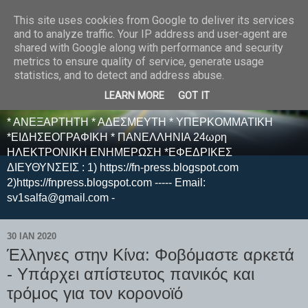
This site uses cookies from Google to deliver its services
E F E N P R E S S -
and to analyze traffic. Your IP address and user-agent are
shared with Google along with performance and security
ΗΛΕΚΤΡΟΝΙΚΗ
metrics to ensure quality of service, generate usage
statistics, and to detect and address abuse.
ΕΦΗΜΕΡΙΔΑ
LEARN MORE
GOT IT
* ΑΝΕΞΑΡΤΗΤΗ * ΑΔΕΣΜΕΥΤΗ * ΥΠΕΡΚΟΜΜΑΤΙΚΗ
*ΕΙΔΗΣΕΟΓΡΑΦΙΚΗ * ΠΑΝΕΛΛΗΝΙΑ 24ωρη
ΗΛΕΚΤΡΟΝΙΚΗ ΕΝΗΜΕΡΩΣΗ *ΕΦΕΔΡΙΚΕΣ
ΔΙΕΥΘΥΝΣΕΙΣ : 1) https://fn-press.blogspot.com
2)https://fnpress.blogspot.com ----- Email:
sv1salfa@gmail.com -
30 ΙΑΝ 2020
Έλληνες στην Κίνα: Φοβόμαστε αρκετά
- Υπάρχει απίστευτος πανικός και
τρόμος για τον κορονοϊό