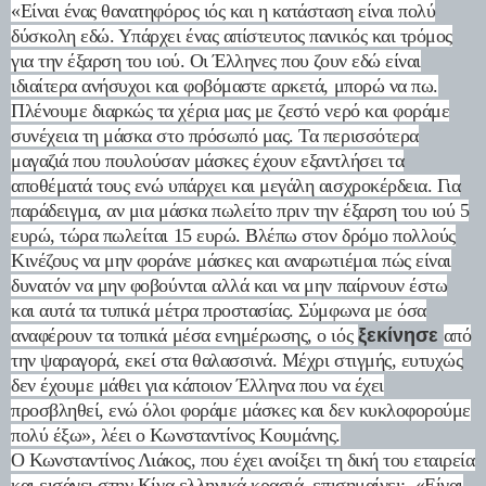
«Είναι ένας θανατηφόρος ιός και η κατάσταση είναι πολύ
δύσκολη εδώ. Υπάρχει ένας απίστευτος πανικός και τρόμος
για την έξαρση του ιού. Οι Έλληνες που ζουν εδώ είναι
ιδιαίτερα ανήσυχοι και φοβόμαστε αρκετά, μπορώ να πω.
Πλένουμε διαρκώς τα χέρια μας με ζεστό νερό και φοράμε
συνέχεια τη μάσκα στο πρόσωπό μας. Τα περισσότερα
μαγαζιά που πουλούσαν μάσκες έχουν εξαντλήσει τα
αποθέματά τους ενώ υπάρχει και μεγάλη αισχροκέρδεια. Για
παράδειγμα, αν μια μάσκα πωλείτο πριν την έξαρση του ιού 5
ευρώ, τώρα πωλείται 15 ευρώ. Βλέπω στον δρόμο πολλούς
Κινέζους να μην φοράνε μάσκες και αναρωτιέμαι πώς είναι
δυνατόν να μην φοβούνται αλλά και να μην παίρνουν έστω
και αυτά τα τυπικά μέτρα προστασίας. Σύμφωνα με όσα
αναφέρουν τα τοπικά μέσα ενημέρωσης, ο ιός
ξεκίνησε
από
την ψαραγορά, εκεί στα θαλασσινά. Μέχρι στιγμής, ευτυχώς
δεν έχουμε μάθει για κάποιον Έλληνα που να έχει
προσβληθεί, ενώ όλοι φοράμε μάσκες και δεν κυκλοφορούμε
πολύ έξω», λέει ο Κωνσταντίνος Κουμάνης.
Ο Κωνσταντίνος Λιάκος, που έχει ανοίξει τη δική του εταιρεία
και εισάγει στην Κίνα ελληνικά κρασιά, επισημαίνει: «Είναι