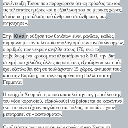
συνέντευξη Τύπου που παραχώρησε ότι «η πρόοδος του ιού
τις τελευταίες ημέρες και η εξάπλωσή του σε μερικές χώρες,
ιδιαίτερα η μετάδοση από άνθρωπο σε άνθρωπο, μας
ανησύχησε».
Στην
Κίνα
η αύξηση των θανάτων είναι ραγδαία, καθώς,
σύμφωνα με τον τελευταίο απολογισμό των κινεζικών αρχών,
ο αριθμός των νεκρών ανήλθε στους 170, ενώ τα
επιβεβαιωμένα κρούσματα πλησιάζουν τα 8.000, την ίδια
στιγμή που χιλιάδες άλλες περιπτώσεις εξετάζονται και ο ιός
έχει εξαπλωθεί ήδη σε τουλάχιστον 15 χώρες, ανάμεσά τους
και στην Ευρώπη, και συγκεκριμένα στη Γαλλία και τη
Γερμανία.
Η επαρχία Χουμπέι, η οποία αποτελεί την πηγή προέλευσης
του νέου κορονοϊού, εξακολουθεί να βρίσκεται σε καραντίνα,
ενώ τα πάντα έχουν παγώσει στις πόλεις, οι οποίες έχουν
μετατραπεί σε «φαντάσματα».
Οι εξετάσεις των υγειονομικών αρχών συνεχίζονται σε