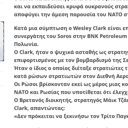
και να εκπαιδεύσει κρυφά ουκρανούς στρα
αποφύγει την άμεση παρουσία του ΝΑΤΟ σ
Κατά μια σύμπτωση ο Wesley Clark είναι ε
συνεργάτης του Soros στην BNK Petroleum
Πολωνία.
Ο Clark, ήταν ο ψυχικά ασταθής ως στρατ
επιφορτισμένος με τον βομβαρδισμό της Σε
Ήταν ο ίδιος ο οποίος διέταξε στρατιώτε
κατά ρώσων στρατιωτών στον Διεθνή Αερο
Οι Ρώσοι βρίσκονταν εκεί ως μέρος μιας κ
ΝΑΤΟ και Ρωσίας που υποτίθεται ότι έλεγ
Ο Βρετανός διοικητής, στρατηγός Μάικ Τζ
Clark, απαντώντας:
«Δεν πρόκειται να ξεκινήσω τον Τρίτο Παγ