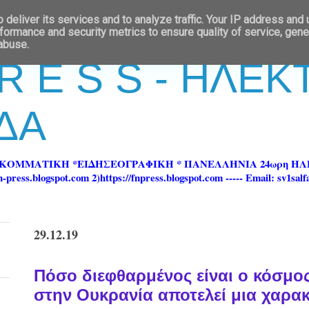
deliver its services and to analyze traffic. Your IP address and
formance and security metrics to ensure quality of service, gen
 abuse.
 R E S S - ΗΛΕ
ΔΑ
ΡΚΟΜΜΑΤΙΚΗ *ΕΙΔΗΣΕΟΓΡΑΦΙΚΗ * ΠΑΝΕΛΛΗΝΙΑ 24ωρη 
ss.blogspot.com 2)https://fnpress.blogspot.com ----- Email: sv1sal
29.12.19
Πόσο διεφθαρμένος είναι ο κόσμος
στην Ουκρανία αποτελεί μια χαρα