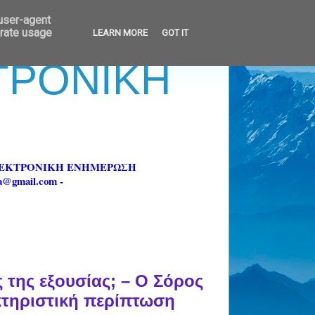
 user-agent
erate usage
LEARN MORE
GOT IT
ΚΤΡΟΝΙΚΗ
ΗΛΕΚΤΡΟΝΙΚΗ ΕΝΗΜΕΡΩΣΗ
fa@gmail.com -
 της εξουσίας; – Ο Σόρος
κτηριστική περίπτωση