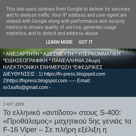
This site uses cookies from Google to deliver its services
E F E N P R E S S -
and to analyze traffic. Your IP address and user-agent are
shared with Google along with performance and security
ΗΛΕΚΤΡΟΝΙΚΗ
metrics to ensure quality of service, generate usage
statistics, and to detect and address abuse.
ΕΦΗΜΕΡΙΔΑ
LEARN MORE
GOT IT
* ΑΝΕΞΑΡΤΗΤΗ * ΑΔΕΣΜΕΥΤΗ * ΥΠΕΡΚΟΜΜΑΤΙΚΗ
*ΕΙΔΗΣΕΟΓΡΑΦΙΚΗ * ΠΑΝΕΛΛΗΝΙΑ 24ωρη
ΗΛΕΚΤΡΟΝΙΚΗ ΕΝΗΜΕΡΩΣΗ *ΕΦΕΔΡΙΚΕΣ
ΔΙΕΥΘΥΝΣΕΙΣ : 1) https://fn-press.blogspot.com
2)https://fnpress.blogspot.com ----- Email:
sv1salfa@gmail.com -
3 ΑΥΓ 2019
Το ελληνικό «αντίδοτο» στους S-400:
«Προθάλαμος» μαχητικού 5ης γενιάς τα
F-16 Viper – Σε πλήρη εξέλιξη η