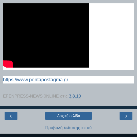
https://www.pentapostagma.gr
EFENPRESS-NEWS 0NLINE
στις
3.8.19
‹
›
Αρχική σελίδα
Προβολή έκδοσης ιστού