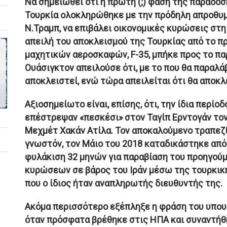
Να σημειωθεί ότι η πρώτη (;) φάση της παράδο
Τουρκία ολοκληρώθηκε με την πρόδηλη απροθυμ
Ν.Τραμπ, να επιβάλει οικονομικές κυρώσεις στη
απειλή του αποκλεισμού της Τουρκίας από το 
μαχητικών αεροσκαφών, F-35, μπήκε προς το παρ
Ουάσιγκτον απειλούσε ότι, με το που θα παραλάβ
αποκλειστεί, ενώ τώρα απειλείται ότι θα αποκλε
Αξιοσημείωτο είναι, επίσης, ότι, την ίδια περίο
επέστρεψαν «πεσκέσι» στον Ταγίπ Ερντογάν το
Μεχμέτ Χακάν Ατίλα. Τον αποκαλούμενο τραπεζί
γνωστόν, τον Μάιο του 2018 καταδικάστηκε από
φυλάκιση 32 μηνών για παραβίαση του προηγού
κυρώσεων σε βάρος του Ιράν μέσω της τουρκική
που ο ίδιος ήταν αναπληρωτής διευθυντής της.
Ακόμα περισσότερο εξέπληξε η φράση του υπου
όταν πρόσφατα βρέθηκε στις ΗΠΑ και συναντήθη