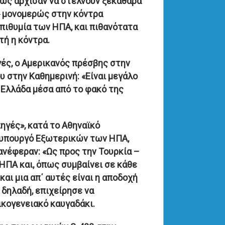
τως άρχισαν να στέλνουν ξεκάθαρα
ι» μονομερώς στην κόντρα
πιθυμία των ΗΠΑ, και πιθανότατα
τή η κόντρα.
γές, ο Αμερικανός πρέσβης στην
υ στην Καθημερινή: «Eίναι μεγάλο
 Ελλάδα μέσα από το φακό της
ηγές», κατά το Αθηναϊκό
φυπουργό Εξωτερικών των ΗΠΑ,
 ανέφεραν: «Ως προς την Τουρκία –
ΗΠΑ και, όπως συμβαίνει σε κάθε
και μια απ΄ αυτές είναι η αποδοχή
, δηλαδή, επιχείρησε να
ικογενειακό καυγαδάκι.