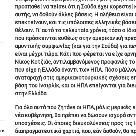
προσπαθεί να πείσει ότι η Σούδα έχει κορεστεί κα
αυτής, να δοθούν άλλες βάσεις. Η αλήθεια είναι 
επεκτείνουν, και τις υπόλοιπες ελληνικές βάσε
θέλουν. Γι’ αυτό τα τελευταία χρόνια, τόσο ο ίδ
που πρόσκεινται ευθέως στην αμερικανική πρεσ
αμυντικής συμφωνίας (και για την Σούδα) για πεν
είναι μέχρι τώρα. Κάτι που φέρεται να είχε αρ
Νίκος Κοτζιάς, αντιλαμβανόμενος προφανώς το
που είχε η Ελλάδα έναντι των ΗΠΑ. Πόσο μάλλον,
αναταραχή στις αμερικανοτουρκικές σχέσεις επ
βάση του Ινσιρλίκ, και οι ΗΠΑ επείγονται για δι
στην Ελλάδα.
Για όλα αυτά που ζητάνε οι ΗΠΑ, μόλις μερικές 
νέα κυβέρνηση, θα πρέπει να δώσουν ισχυρά αν
υποσχέσεις. Οι όποιες διευκολύνσεις προς τις
διαπραγματευτικά χαρτιά, που, εάν δοθούν, θα π
ΝΟ!