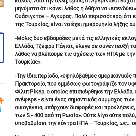
καλώς. Από την άλλη, όμως, οι Αμερικανοί εσχά
μηνύματα ότι κάνει λάθος η Αθήνα να «επενδύε
Ουάσιγκτον – Άγκυρας. Πολύ περισσότερο, ότι ε
της Τουρκίας, είναι να έχει ημερομηνία λήξης αυ
-Μόλις δυο εβδομάδες μετά τις ελληνικές εκλο
Ελλάδα, Τζέφρυ Πάγιατ, έλεγε σε συνέντευξή το
λάθος να βλέπουμε τις σχέσεις των ΗΠΑ με την
Τουρκίας».
-Την ίδια περίοδο, «υψηλόβαθμες αμερικανικές π
Πρακτορείο, που εμμέσως φωτογράφιζε τον υ
Φίλιπ Ρίκερ, ο οποίος επισκέφθηκε την Ελλάδα,
ανέφερε - είναι ένας σημαντικός σύμμαχος των 
οικογένεια, υπάρχουν διαφορές και προκλήσεις, 
των S - 400 από τη Ρωσία». Ούτε λίγο ούτε πολύ
υποβαθμίσει την κόντρα ΗΠΑ – Τουρκίας, ως… ο