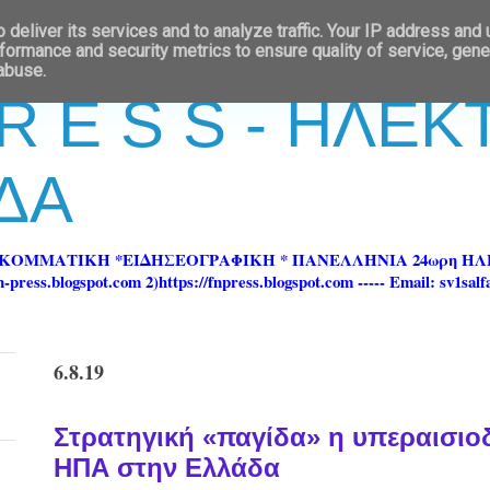
deliver its services and to analyze traffic. Your IP address and
formance and security metrics to ensure quality of service, gen
 abuse.
 R E S S - ΗΛΕ
ΔΑ
ΡΚΟΜΜΑΤΙΚΗ *ΕΙΔΗΣΕΟΓΡΑΦΙΚΗ * ΠΑΝΕΛΛΗΝΙΑ 24ωρη 
ss.blogspot.com 2)https://fnpress.blogspot.com ----- Email: sv1sal
6.8.19
Στρατηγική «παγίδα» η υπεραισιοδ
ΗΠΑ στην Ελλάδα