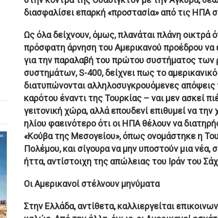
διασφαλίσει επαρκή «προστασία» από τις ΗΠΑ σ
Ως όλα δείχνουν, όμως, πλανάται πλάνη οικτρά ό
πρόσφατη άρνηση του Αμερικανού προέδρου να 
για την παραλαβή του πρώτου συστήματος των
συστημάτων, S-400, δείχνει πως το αμερικανικό
διατυπώνονται αλληλοσυγκρουόμενες απόψεις γι
καρότου έναντι της Τουρκίας – ναι μεν ασκεί πι
γειτονική χώρα, αλλά επουδενί επιθυμεί να την 
ηλίου φαεινότερο ότι οι ΗΠΑ θέλουν να διατηρή
«Κούβα της Μεσογείου», όπως ονομάστηκε η Το
Πολέμου, και σίγουρα να μην υποστούν μια νέα,
ήττα, αντίστοιχη της απώλειας του Ιράν του Σάχ
Οι Αμερικανοί στέλνουν μηνύματα
Στην Ελλάδα, αντίθετα, καλλιεργείται επικοινω