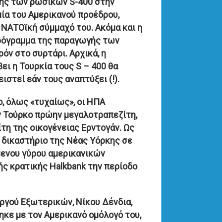
σης των ρωσικών S-400 στην
ία του Αμερικανού προέδρου,
 ΝΑΤΟϊκή σύμμαχό του. Ακόμα και η
πρόγραμμα της παραγωγής των
όν στο συρτάρι. Αρχικά, η
ει η Τουρκία τους S – 400 θα
ιστεί εάν τους αναπτύξει (!).
δο, όλως «τυχαίως», οι ΗΠΑ
ν Τούρκο πρώην μεγαλοτραπεζίτη,
τη της οικογένειας Ερντογάν. Ως
 δικαστήριο της Νέας Υόρκης σε
μενου γύρου αμερικανικών
ς κρατικής Halkbank την περίοδο
ργού Εξωτερικών, Νίκου Δένδια,
κε με τον Αμερικανό ομόλογό του,