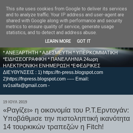
This site uses cookies from Google to deliver its services
E F E N P R E S S -
and to analyze traffic. Your IP address and user-agent are
shared with Google along with performance and security
ΗΛΕΚΤΡΟΝΙΚΗ
metrics to ensure quality of service, generate usage
statistics, and to detect and address abuse.
ΕΦΗΜΕΡΙΔΑ
LEARN MORE
GOT IT
* ΑΝΕΞΑΡΤΗΤΗ * ΑΔΕΣΜΕΥΤΗ * ΥΠΕΡΚΟΜΜΑΤΙΚΗ
*ΕΙΔΗΣΕΟΓΡΑΦΙΚΗ * ΠΑΝΕΛΛΗΝΙΑ 24ωρη
ΗΛΕΚΤΡΟΝΙΚΗ ΕΝΗΜΕΡΩΣΗ *ΕΦΕΔΡΙΚΕΣ
ΔΙΕΥΘΥΝΣΕΙΣ : 1) https://fn-press.blogspot.com
2)https://fnpress.blogspot.com ----- Email:
sv1salfa@gmail.com -
19 ΙΟΥΛ 2019
«Ραγίζει» η οικονομία του Ρ.Τ.Ερντογάν:
Υποβάθμισε την πιστοληπτική ικανότητα
14 τουρκικών τραπεζών η Fitch!