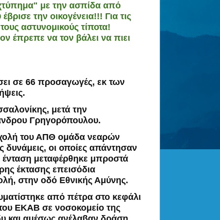
"χτύπημα" με την ασπίδα από
βρισε την οικογένεια!!! Για τις
 τους αστυνομικούς τίποτα!
ον έπρεπε να τον βάλει να πιει
ει σε 66 προσαγωγές, εκ των
ήψεις.
σσαλονίκης
, μετά την
ξανδρου Γρηγορόπουλου.
Σχολή του ΑΠΘ ομάδα νεαρών
ς δυνάμεις, οι οποίες απάντησαν
 Η ένταση μεταφέρθηκε μπροστά
ρης έκτασης επεισόδια
λή, στην οδό Εθνικής Αμύνης.
υματίστηκε από πέτρα στο κεφάλι
 του ΕΚΑΒ σε νοσοκομείο της
δυ και αμέσως ανέλαβαν δράση