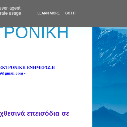
 user-agent
erate usage
LEARN MORE
GOT IT
ΚΤΡΟΝΙΚΗ
ΗΛΕΚΤΡΟΝΙΚΗ ΕΝΗΜΕΡΩΣΗ
fa@gmail.com -
χθεσινά επεισόδια σε