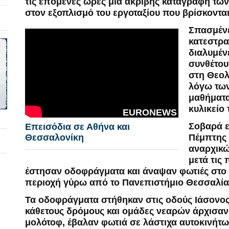
τις επόμενες ώρες μία ακριβής καταγραφή τω
στον εξοπλισμό του εργοταξίου που βρίσκοντα
Σπασμένε
κατεστρα
διαλυμέν
συνθέτου
στη Θεολ
λόγω των
μαθήματα
κυλικείο 
EURONEWS
Σοβαρά ε
Επεισόδια σε Αθήνα και
Θεσσαλονίκη
Πέμπτης 
αναρχικ
μετά τις
έστησαν οδοφράγματα και άναψαν φωτιές στο 
περιοχή γύρω από το Πανεπιστήμιο Θεσσαλία
Τα οδοφράγματα στήθηκαν στις οδούς Ιάσονος
κάθετους δρόμους και ομάδες νεαρών άρχισαν
μολότοφ, έβαλαν φωτιά σε λάστιχα αυτοκινήτω