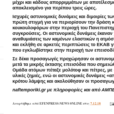
μέχρι και κάδους απορριμμάτων με αποτέλεσμα
αποκλεισμένο για περίπου τρεις ώρες.
Ισχυρές αστυνομικές δυνάμεις και διμοιρίες 
πρώτη στιγμή για να περιορίσουν την δράση κα
κουκουλοφόρων στην περιοχή του Πανεπιστημ
συγκρούσεις. Οι αστυνομικές δυνάμεις έκανα
αναθυμιάσεις των καμένων ελαστικών η ατμόσ
και εκλήθη σε αρκετές περιπτώσεις το ΕΚΑΒ γ
που εγκλωβίστηκε στην περιοχή των επεισοδ
Σε δέκα προσαγωγές προχώρησαν οι αστυνομι
μετά τα μικρής έκτασης επεισόδια που σημειώ
Ομάδα ατόμων πέταξε μολότοφ και πέτρες, μ
υλικές ζημιές, ενώ οι αστυνομικές δυνάμεις «
κρότου λάμψης και ακολούθησαν οι προσαγωγ
naftemporiki.gr με πληροφορίες και από ΑΜΠ
Αναρτήθηκε από
EFENPRESS-NEWS 0NLINE
στις
7.12.18