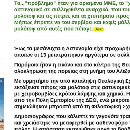
To..."πρόβλημα" ήταν για ορισμένα ΜΜΕ, το 
αστυνομικό σε συλληφθέντα αναρχικό, που του έ
μολότοφ και τις πέτρες και τα χτυπήματα προς
Μήπως έπρεπε να του σερβίρει και καφέ; μάλλ
μολότοφ από αυτές που πέταγε.
Juan
__________________________
Έως τα μεσάνυχτα η Αστυνομία είχε προχωρήσ
οποίων οι 13 μετατράπηκαν αργότερα σε συλλ
Παρόμοια ήταν η εικόνα και στο κέντρο της
Θε
ολοκλήρωση της πορείας στη μνήμη του Αλέ
Με ορμητήριο την υπό κατάληψη Θεολογική 
εκτόξευσε πέτρες και μολότοφ στις αστυνομικέ
με χειροβομβίδες κρότου λάμψης και χημικά.
από την Πύλη Εμπορίου της ΔΕΘ, ενώ μικρότε
σημειώθηκαν μπροστά από τη Φιλοσοφική Σχο
Δημοσιογράφος που κάλυπτε τα γεγονότα τρα
και χρειάστηκε να μεταφερθεί με ασθενοφόρο
πόλης. Η κατάσταση εκτονώθηκε αργά τα βρά