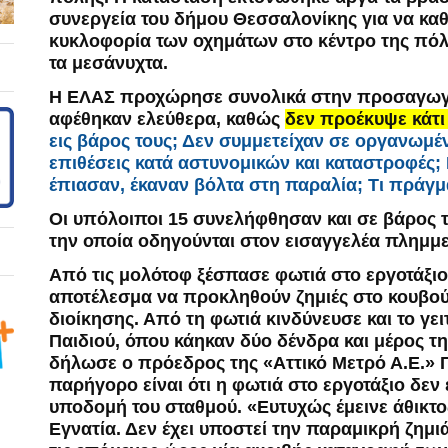
συνεργεία του δήμου Θεσσαλονίκης για να κα
κυκλοφορία των οχημάτων στο κέντρο της πό
τα μεσάνυχτα.
Η ΕΛΑΣ προχώρησε συνολικά στην προσαγωγή
αφέθηκαν ελεύθερα, καθώς
δεν προέκυψε κάτι 
εις βάρος τους; Δεν συμμετείχαν σε οργανωμ
επιθέσεις κατά αστυνομικών και καταστροφές; 
έπιασαν, έκαναν βόλτα στη παραλία; Τι πράγμα
Οι υπόλοιποι 15 συνελήφθησαν και σε βάρος 
την οποία οδηγούνται στον εισαγγελέα πλημμ
Από τις μολότοφ ξέσπασε φωτιά στο εργοτάξιο
αποτέλεσμα να προκληθούν ζημιές στο κουβού
διοίκησης. Από τη φωτιά κινδύνευσε και το γει
Παιδιού, όπου κάηκαν δύο δένδρα και μέρος τη
δήλωσε ο πρόεδρος της «Αττικό Μετρό Α.Ε.» 
παρήγορο είναι ότι η φωτιά στο εργοτάξιο δε
υποδομή του σταθμού. «Ευτυχώς έμεινε άθικτο
Εγνατία. Δεν έχει υποστεί την παραμικρή ζημι