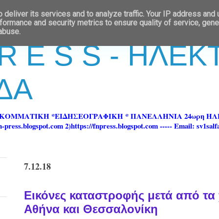
deliver its services and to analyze traffic. Your IP address and
formance and security metrics to ensure quality of service, gen
 abuse.
 R E S S - ΗΛΕ
ΔΑ
ΡΚΟΜΜΑΤΙΚΗ *ΕΙΔΗΣΕΟΓΡΑΦΙΚΗ * ΠΑΝΕΛΛΗΝΙΑ 24ωρη 
ss.blogspot.com 2)https://fnpress.blogspot.com ----- Email: sv1sal
7.12.18
Εικόνες καταστροφής μετά από τα 
Αθήνα και Θεσσαλονίκη