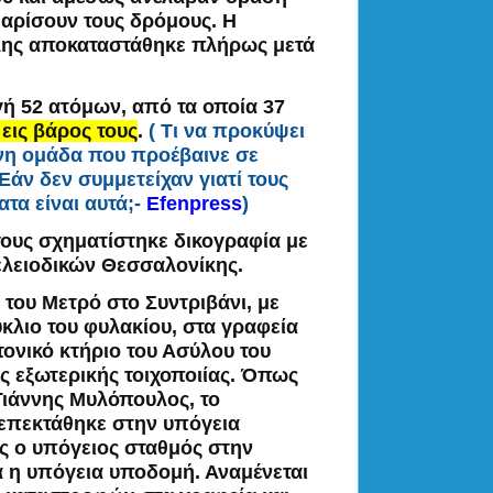
θαρίσουν τους δρόμους. Η
λης αποκαταστάθηκε πλήρως μετά
 52 ατόμων, από τα οποία 37
εις βάρος τους
.
( Τι να προκύψει
ένη ομάδα που προέβαινε σε
Εάν δεν συμμετείχαν γιατί τους
τα είναι αυτά;-
Efenpress
)
τους σχηματίστηκε δικογραφία με
ελειοδικών Θεσσαλονίκης.
 του Μετρό στο Συντριβάνι, με
κλιο του φυλακίου, στα γραφεία
τονικό κτήριο του Ασύλου του
ς εξωτερικής τοιχοποιίας. Όπως
Γιάννης Μυλόπουλος, το
ν επεκτάθηκε στην υπόγεια
ς ο υπόγειος σταθμός στην
ά η υπόγεια υποδομή. Αναμένεται