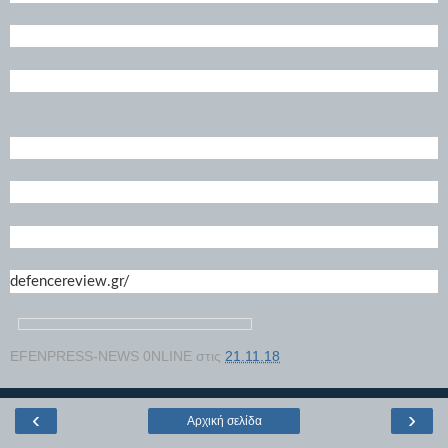
defencereview.gr/
EFENPRESS-NEWS 0NLINE
στις
21.11.18
‹
›
Αρχική σελίδα