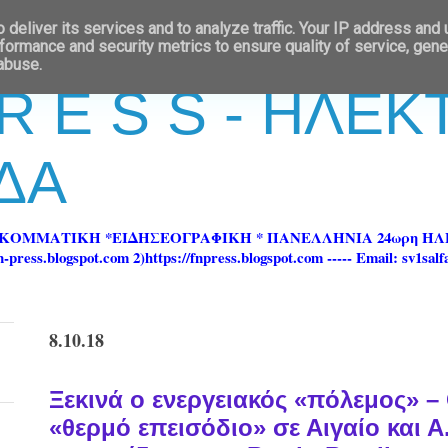
deliver its services and to analyze traffic. Your IP address and
formance and security metrics to ensure quality of service, gen
 abuse.
 R E S S - ΗΛΕ
ΔΑ
ΡΚΟΜΜΑΤΙΚΗ *ΕΙΔΗΣΕΟΓΡΑΦΙΚΗ * ΠΑΝΕΛΛΗΝΙΑ 24ωρη 
ss.blogspot.com 2)https://fnpress.blogspot.com ----- Email: sv1sal
8.10.18
Ξεκινά ο ενεργειακός «πόλεμος» –
«θερμό επεισόδιο» σε Αιγαίο και Α