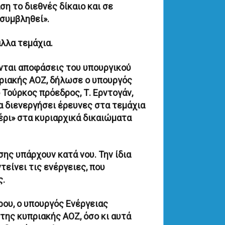
ση το διεθνές δίκαιο και σε
 συμβληθεί».
άλλα τεμάχια.
ονται αποφάσεις του υπουργικού
πριακής ΑΟΖ, δήλωσε ο υπουργός
 Τούρκος πρόεδρος, Τ. Ερντογάν,
α διενεργήσει έρευνες στα τεμάχια
χέρι» στα κυριαρχικά δικαιώματα
σης υπάρχουν κατά νου. Την ίδια
τείνει τις ενέργειες, που
ς.
ου, o υπουργός Ενέργειας
της κυπριακής ΑΟΖ, όσο κι αυτά