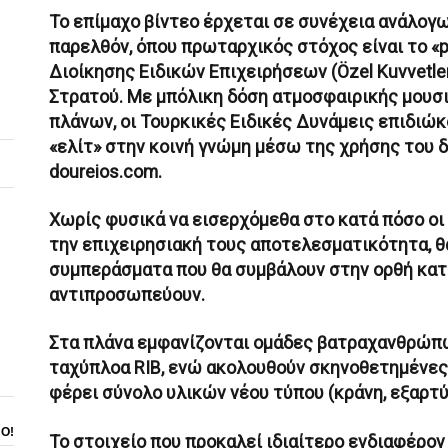
Το επίμαχο βίντεο έρχεται σε συνέχεια ανάλο
παρελθόν, όπου πρωταρχικός στόχος είναι το «
Διοίκησης Ειδικών Επιχειρήσεων (Özel Kuvvetler
Στρατού. Με μπόλικη δόση ατμοσφαιρικής μουσ
πλάνων, οι Τουρκικές Ειδικές Δυνάμεις επιδιώ
«ελίτ» στην κοινή γνώμη μέσω της χρήσης του δ
doureios.com.
Χωρίς φυσικά να εισερχόμεθα στο κατά πόσο οι 
την επιχειρησιακή τους αποτελεσματικότητα, θ
συμπεράσματα που θα συμβάλουν στην ορθή κατ
αντιπροσωπεύουν.
Στα πλάνα εμφανίζονται ομάδες βατραχανθρώπ
ταχύπλοα RIB, ενώ ακολουθούν σκηνοθετημένες
φέρει σύνολο υλικών νέου τύπου (κράνη, εξαρτύσ
ΝΟ!
Το στοιχείο που προκαλεί ιδιαίτερο ενδιαφέρον 