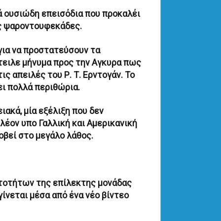
λά ουσιώδη επεισόδια που προκαλέι
ες ψαροντουφεκάδες.
για να προστατεύσουν τα
τειλε μήνυμα προς την Αγκυρα πως
ις απειλές του Ρ. Τ. Ερντογάν. Το
ει πολλά περιθώρια.
ιακά, μία εξέλιξη που δεν
λέον υπο Γαλλική και Αμερικανική
οβεί στο μεγάλο λάθος.
ατοτήτων της επίλεκτης μονάδας
γίνεται μέσα από ένα νέο βίντεο