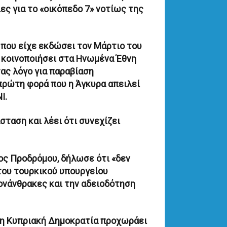
ς για το «οικόπεδο 7» νοτίως της
που είχε εκδώσει τον Μάρτιο του
α κοινοποιήσει στα Ηνωμένα Έθνη
ας λόγο για παραβίαση
 πρώτη φορά που η Άγκυρα απειλεί
Ι.
σταση και λέει ότι συνεχίζει
ς Προδρόμου, δήλωσε ότι «δεν
 του τουρκικού υπουργείου
ονάνθρακες και την αδειοδότηση
«η Κυπριακή Δημοκρατία προχωράει