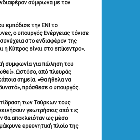
ενδιαφέρον σύμφωνα με τον
υ εμπόδισε την ΕΝΙ το
νες, ο υπουργός Ενέργειας τόνισε
 συνέχεια στο ενδιαφέρον της
αι η Κύπρος είναι στο επίκεντρο».
ική συμφωνία για πώληση του
ωθεί». Ωστόσο, από πλευράς
άποια σημεία. «Θα ήθελα να
δυνατό», πρόσθεσε ο υπουργός.
 αντίδραση των Τούρκων τους
ξεκινήσουν γεωτρήσεις από τις
εν θα αποκλειόταν ως μέσο
μάκρυνε ερευνητική πλοίο της