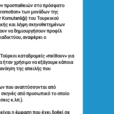
γων προσπαθειών στο πρόσφατο
promotion» των μονάδων της
 Komutanlığı) του Τουρκικού
ικής και λήψη σκηνοθετημένων
κουν να δημιουργήσουν προφίλ
ιαδικτύου, αναφέρει ο
Τούρκοι καταδρομείς «πείθουν» για
α ήταν χρήσιμο να εξάγουμε κάποια
ανόηση της απειλής που
ων που αναπτύσσονται από
 σκηνές από προσωπικό το οποίο
εις κ.λπ.).
είναι η έμφαση που έχει δοθεί σε