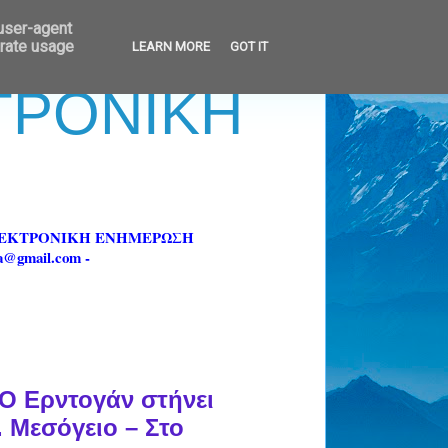
 user-agent
erate usage
LEARN MORE
GOT IT
ΚΤΡΟΝΙΚΗ
ΗΛΕΚΤΡΟΝΙΚΗ ΕΝΗΜΕΡΩΣΗ
fa@gmail.com -
 Ο Ερντογάν στήνει
. Μεσόγειο – Στο