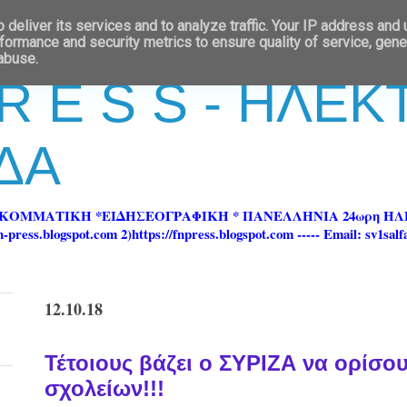
deliver its services and to analyze traffic. Your IP address and
formance and security metrics to ensure quality of service, gen
 abuse.
 R E S S - ΗΛΕ
ΔΑ
ΡΚΟΜΜΑΤΙΚΗ *ΕΙΔΗΣΕΟΓΡΑΦΙΚΗ * ΠΑΝΕΛΛΗΝΙΑ 24ωρη 
ss.blogspot.com 2)https://fnpress.blogspot.com ----- Email: sv1sal
12.10.18
Τέτοιους βάζει ο ΣΥΡΙΖΑ να ορίσου
σχολείων!!!