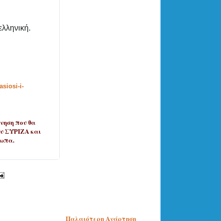
ελληνική.
asiosi-i-
νηση που θα
ου ΣΥΡΙΖΑ και
σωπα.
Παλαιότερη Ανάρτηση