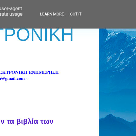
 user-agent
erate usage
LEARN MORE
GOT IT
ΚΤΡΟΝΙΚΗ
ΗΛΕΚΤΡΟΝΙΚΗ ΕΝΗΜΕΡΩΣΗ
fa@gmail.com -
ν τα βιβλία των