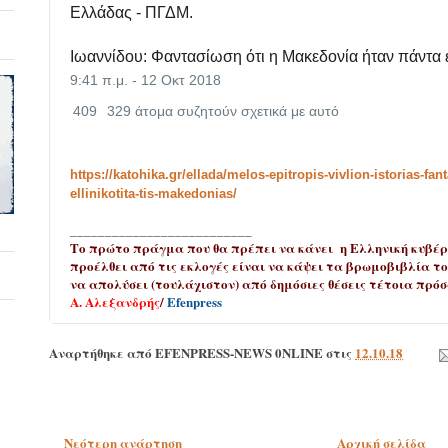
Ελλάδας - ΠΓΔΜ.
Ιωαννίδου: Φαντασίωση ότι η Μακεδονία ήταν πάντα 
9:41 π.μ. - 12 Οκτ 2018
409
329 άτομα συζητούν σχετικά με αυτό
https://katohika.gr/ellada/melos-epitropis-vivlion-istorias-fant
ellinikotita-tis-makedonias/
__________________________
Το πρώτο πράγμα που θα πρέπει να κάνει η Ελληνική κυβέρ
προέλθει από τις εκλογές είναι να κάψει τα βρωμοβιβλία τ
να απολύσει (τουλάχιστον) από δημόσιες θέσεις τέτοια πρό
Α. Αλεξανδρής
/
Efenpress
Αναρτήθηκε από
EFENPRESS-NEWS 0NLINE
στις
12.10.18
Νεότερη ανάρτηση
Αρχική σελίδα