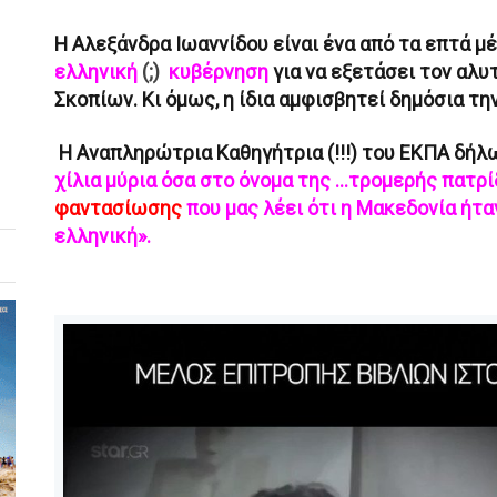
Η Αλεξάνδρα Ιωαννίδου είναι ένα από τα επτά μ
ελληνική
(;)
κυβέρνηση
για να εξετάσει τον αλ
Σκοπίων. Κι όμως,
η ίδια αμφισβητεί δημόσια τη
Η Αναπληρώτρια Καθηγήτρια (!!!) του ΕΚΠΑ δήλ
χίλια μύρια όσα στο όνομα της ...τρομερής πατρί
φαντασίωσης
που μας λέει ότι η Μακεδονία ήτα
ελληνική».