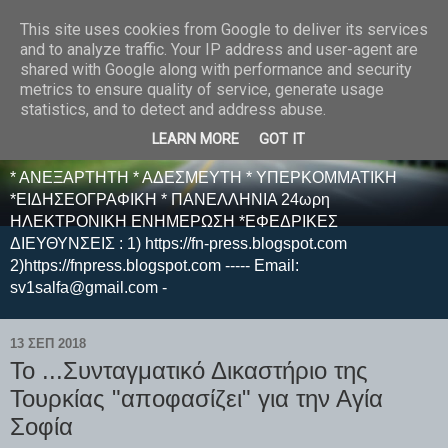
This site uses cookies from Google to deliver its services
E F E N P R E S S -
and to analyze traffic. Your IP address and user-agent are
shared with Google along with performance and security
ΗΛΕΚΤΡΟΝΙΚΗ
metrics to ensure quality of service, generate usage
statistics, and to detect and address abuse.
ΕΦΗΜΕΡΙΔΑ
LEARN MORE
GOT IT
* ΑΝΕΞΑΡΤΗΤΗ * ΑΔΕΣΜΕΥΤΗ * ΥΠΕΡΚΟΜΜΑΤΙΚΗ
*ΕΙΔΗΣΕΟΓΡΑΦΙΚΗ * ΠΑΝΕΛΛΗΝΙΑ 24ωρη
ΗΛΕΚΤΡΟΝΙΚΗ ΕΝΗΜΕΡΩΣΗ *ΕΦΕΔΡΙΚΕΣ
ΔΙΕΥΘΥΝΣΕΙΣ : 1) https://fn-press.blogspot.com
2)https://fnpress.blogspot.com ----- Email:
sv1salfa@gmail.com -
13 ΣΕΠ 2018
To ...Συνταγματικό Δικαστήριο της
Τουρκίας "αποφασίζει" για την Αγία
Σοφία