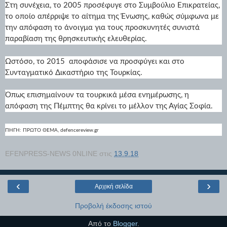
Στη συνέχεια, το 2005 προσέφυγε στο Συμβούλιο Επικρατείας,
το οποίο απέρριψε το αίτημα της Ένωσης, καθώς σύμφωνα με
την απόφαση το άνοιγμα για τους προσκυνητές συνιστά
παραβίαση της θρησκευτικής ελευθερίας.
Ωστόσο, το 2015 αποφάσισε να προσφύγει και στο
Συνταγματικό Δικαστήριο της Τουρκίας.
Όπως επισημαίνουν τα τουρκικά μέσα ενημέρωσης, η
απόφαση της Πέμπτης θα κρίνει το μέλλον της Αγίας Σοφία.
ΠΗΓΗ: ΠΡΩΤΟ ΘΕΜΑ
, defencereview.gr
EFENPRESS-NEWS 0NLINE
στις
13.9.18
‹
›
Αρχική σελίδα
Προβολή έκδοσης ιστού
Από το
Blogger
.