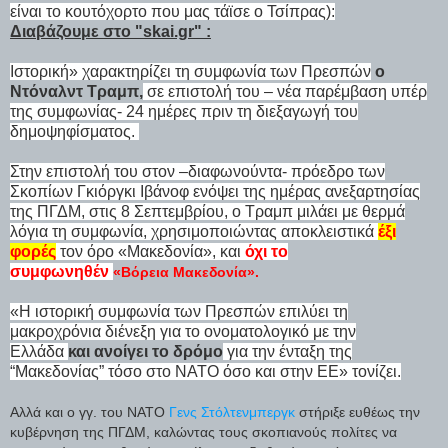
είναι το κουτόχορτο που μας τάϊσε ο Τσίπρας):
Διαβάζουμε στο "skai.gr" :
Ιστορική» χαρακτηρίζει τη συμφωνία των Πρεσπών
ο
Ντόναλντ Τραμπ,
σε επιστολή του – νέα παρέμβαση υπέρ
της συμφωνίας- 24 ημέρες πριν τη διεξαγωγή του
δημοψηφίσματος.
Στην επιστολή του στον –διαφωνούντα- πρόεδρο των
Σκοπίων Γκιόργκι Ιβάνοφ ενόψει της ημέρας ανεξαρτησίας
της ΠΓΔΜ, στις 8 Σεπτεμβρίου, ο Τραμπ μιλάει με θερμά
λόγια τη συμφωνία, χρησιμοποιώντας αποκλειστικά
έξι
φορές
τον όρο «Μακεδονία», και
όχι το
συμφωνηθέν
«Βόρεια Μακεδονία».
«Η ιστορική συμφωνία των Πρεσπών επιλύει τη
μακροχρόνια διένεξη για το ονοματολογικό με την
Ελλάδα
και ανοίγει το δρόμο
για την ένταξη της
“Μακεδονίας” τόσο στο ΝΑΤΟ όσο και στην ΕΕ» τονίζει.
Αλλά και ο γγ. του ΝΑΤΟ
Γενς Στόλτενμπεργκ
στήριξε ευθέως την
κυβέρνηση της ΠΓΔΜ, καλώντας
τους σκοπιανούς πολίτες να