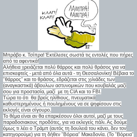
Μπράβο κ. Τσίπρα! Έκτέλεσες σωστά τις εντολές που πήρες
από τα αφεντικά!
Αλήθεια χρειάζεται πολύ θάρρος και πολύ θράσος για να
επισκεφτείς - μετά από όλα αυτά - τη Θεσσαλονίκη! Βέβαια το
"θάρρος" και το θράσος, εδράζεται στις χιλιάδες των
(αναγκαστικά) άβουλων αστυνομικών που κουβαλάς μαζί
σου για προστασία, μαζί με τη CIA και το FBI.
Τώρα το ότι θα βρείς ηλίθιους, πνευματικά
καθυστερημένους ή πουλημένους να σε ψηφίσουν στις
εκλογές είναι σίγουρο.
Το θέμα είναι αν θα επαρκέσουν όλοι αυτοί, μαζί με τους
παραδοσιακους προδότες, για να εκλεγείς πάλι. Ας δούμε
όμως τι λέει ο Τράμπ (αυτός τη δουλειά του κάνει, δεν τον
κατηγορούμε) για τη δήθεν "Βόρεια" Μακεδονία. (Το "Βόρεια"