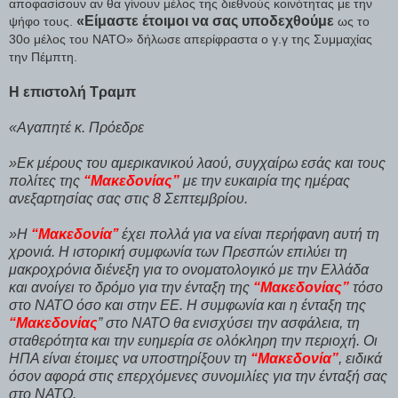
αποφασίσουν αν θα γίνουν μέλος της διεθνούς κοινότητας με την
«Είμαστε έτοιμοι να σας υποδεχθούμε
ψήφο τους.
ως το
30ο μέλος του ΝΑΤΟ» δήλωσε απερίφραστα ο γ.γ της Συμμαχίας
την Πέμπτη.
Η επιστολή Τραμπ
«Αγαπητέ κ. Πρόεδρε
»Εκ μέρους του αμερικανικού λαού, συγχαίρω εσάς και τους
πολίτες της
“Μακεδονίας”
με την ευκαιρία της ημέρας
ανεξαρτησίας σας στις 8 Σεπτεμβρίου.
»Η
“Μακεδονία’’
έχει πολλά για να είναι περήφανη αυτή τη
χρονιά. Η ιστορική συμφωνία των Πρεσπών επιλύει τη
μακροχρόνια διένεξη για το ονοματολογικό με την Ελλάδα
και ανοίγει το δρόμο για την ένταξη της
“Μακεδονίας”
τόσο
στο ΝΑΤΟ όσο και στην ΕΕ. Η συμφωνία και η ένταξη της
“Μακεδονίας
” στο ΝΑΤΟ θα ενισχύσει την ασφάλεια, τη
σταθερότητα και την ευημερία σε ολόκληρη την περιοχή. Οι
ΗΠΑ είναι έτοιμες να υποστηρίξουν τη
“Μακεδονία”
, ειδικά
όσον αφορά στις επερχόμενες συνομιλίες για την ένταξή σας
στο ΝΑΤΟ.