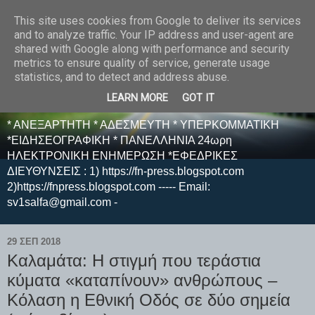
This site uses cookies from Google to deliver its services
E F E N P R E S S -
and to analyze traffic. Your IP address and user-agent are
shared with Google along with performance and security
ΗΛΕΚΤΡΟΝΙΚΗ
metrics to ensure quality of service, generate usage
statistics, and to detect and address abuse.
ΕΦΗΜΕΡΙΔΑ
LEARN MORE
GOT IT
* ΑΝΕΞΑΡΤΗΤΗ * ΑΔΕΣΜΕΥΤΗ * ΥΠΕΡΚΟΜΜΑΤΙΚΗ
*ΕΙΔΗΣΕΟΓΡΑΦΙΚΗ * ΠΑΝΕΛΛΗΝΙΑ 24ωρη
ΗΛΕΚΤΡΟΝΙΚΗ ΕΝΗΜΕΡΩΣΗ *ΕΦΕΔΡΙΚΕΣ
ΔΙΕΥΘΥΝΣΕΙΣ : 1) https://fn-press.blogspot.com
2)https://fnpress.blogspot.com ----- Email:
sv1salfa@gmail.com -
29 ΣΕΠ 2018
Καλαμάτα: Η στιγμή που τεράστια
κύματα «καταπίνουν» ανθρώπους –
Κόλαση η Εθνική Οδός σε δύο σημεία