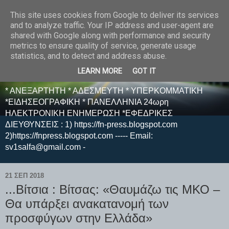
This site uses cookies from Google to deliver its services
E F E N P R E S S -
and to analyze traffic. Your IP address and user-agent are
shared with Google along with performance and security
ΗΛΕΚΤΡΟΝΙΚΗ
metrics to ensure quality of service, generate usage
statistics, and to detect and address abuse.
ΕΦΗΜΕΡΙΔΑ
LEARN MORE
GOT IT
* ΑΝΕΞΑΡΤΗΤΗ * ΑΔΕΣΜΕΥΤΗ * ΥΠΕΡΚΟΜΜΑΤΙΚΗ
*ΕΙΔΗΣΕΟΓΡΑΦΙΚΗ * ΠΑΝΕΛΛΗΝΙΑ 24ωρη
ΗΛΕΚΤΡΟΝΙΚΗ ΕΝΗΜΕΡΩΣΗ *ΕΦΕΔΡΙΚΕΣ
ΔΙΕΥΘΥΝΣΕΙΣ : 1) https://fn-press.blogspot.com
2)https://fnpress.blogspot.com ----- Email:
sv1salfa@gmail.com -
21 ΣΕΠ 2018
...Βίτσια : Βίτσας: «Θαυμάζω τις ΜΚΟ –
Θα υπάρξει ανακατανομή των
προσφύγων στην Ελλάδα»