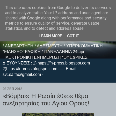
This site uses cookies from Google to deliver its services
E F E N P R E S S -
and to analyze traffic. Your IP address and user-agent are
shared with Google along with performance and security
ΗΛΕΚΤΡΟΝΙΚΗ
metrics to ensure quality of service, generate usage
statistics, and to detect and address abuse.
ΕΦΗΜΕΡΙΔΑ
LEARN MORE
GOT IT
* ΑΝΕΞΑΡΤΗΤΗ * ΑΔΕΣΜΕΥΤΗ * ΥΠΕΡΚΟΜΜΑΤΙΚΗ
*ΕΙΔΗΣΕΟΓΡΑΦΙΚΗ * ΠΑΝΕΛΛΗΝΙΑ 24ωρη
ΗΛΕΚΤΡΟΝΙΚΗ ΕΝΗΜΕΡΩΣΗ *ΕΦΕΔΡΙΚΕΣ
ΔΙΕΥΘΥΝΣΕΙΣ : 1) https://fn-press.blogspot.com
2)https://fnpress.blogspot.com ----- Email:
sv1salfa@gmail.com -
26 ΣΕΠ 2018
«Βόμβα»: Η Ρωσία έθεσε θέμα
ανεξαρτησίας του Αγίου Ορους!