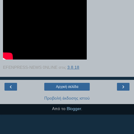
EFENPRESS-NEWS 0NLINE
στις
3.8.18
‹
›
Αρχική σελίδα
Προβολή έκδοσης ιστού
Από το
Blogger
.