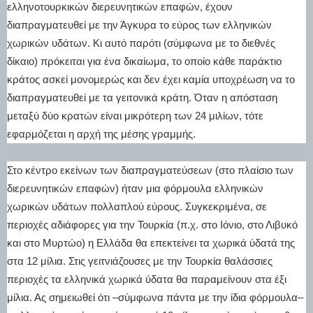
ελληνοτουρκικών διερευνητικών επαφών, έχουν
διαπραγματευθεί με την Άγκυρα το εύρος των ελληνικών
χωρικών υδάτων. Κι αυτό παρότι (σύμφωνα με το διεθνές
δίκαιο) πρόκειται για ένα δικαίωμα, το οποίο κάθε παράκτιο
κράτος ασκεί μονομερώς και δεν έχει καμία υποχρέωση να το
διαπραγματευθεί με τα γειτονικά κράτη. Όταν η απόσταση
μεταξύ δύο κρατών είναι μικρότερη των 24 μιλίων, τότε
εφαρμόζεται η αρχή της μέσης γραμμής.
Στο κέντρο εκείνων των διαπραγματεύσεων (στο πλαίσιο των
διερευνητικών επαφών) ήταν μια φόρμουλα ελληνικών
χωρικών υδάτων πολλαπλού εύρους. Συγκεκριμένα, σε
περιοχές αδιάφορες για την Τουρκία (π.χ. στο Ιόνιο, στο Λιβυκό
και στο Μυρτώο) η Ελλάδα θα επεκτείνει τα χωρικά ύδατά της
στα 12 μίλια. Στις γειτνιάζουσες με την Τουρκία θαλάσσιες
περιοχές τα ελληνικά χωρικά ύδατα θα παραμείνουν στα έξι
μίλια. Ας σημειωθεί ότι –σύμφωνα πάντα με την ίδια φόρμουλα–