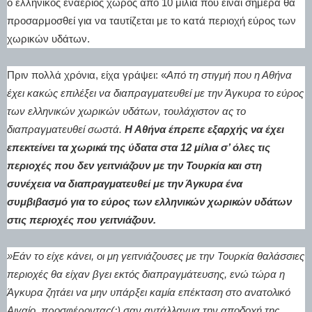
ο ελληνικός εναέριος χώρος από 10 μίλια που είναι σήμερα θα
προσαρμοσθεί για να ταυτίζεται με το κατά περιοχή εύρος των
χωρικών υδάτων.
Πριν πολλά χρόνια, είχα γράψει: «
Από τη στιγμή που η Αθήνα
έχει κακώς επιλέξει να διαπραγματευθεί με την Άγκυρα το εύρος
των ελληνικών χωρικών υδάτων, τουλάχιστον ας το
διαπραγματευθεί σωστά.
Η Αθήνα έπρεπε εξαρχής να έχει
επεκτείνει τα χωρικά της ύδατα στα 12 μίλια σ’ όλες τις
περιοχές που δεν γειτνιάζουν με την Τουρκία και στη
συνέχεια να διαπραγματευθεί με την Άγκυρα ένα
συμβιβασμό για το εύρος των ελληνικών χωρικών υδάτων
στις περιοχές που γειτνιάζουν.
»Εάν το είχε κάνει, οι μη γειτνιάζουσες με την Τουρκία θαλάσσιες
περιοχές θα είχαν βγει εκτός διαπραγμάτευσης, ενώ τώρα η
Άγκυρα ζητάει να μην υπάρξει καμία επέκταση στο ανατολικό
Αιγαίο, προσφέροντας(;) σαν αντάλλαγμα την αποδοχή της