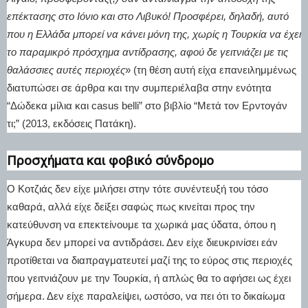
επέκτασης στο Ιόνιο και στο Λιβυκό! Προσφέρει, δηλαδή, αυτό
που η Ελλάδα μπορεί να κάνει μόνη της, χωρίς η Τουρκία να έχει
το παραμικρό πρόσχημα αντίδρασης, αφού δε γειτνιάζει με τις
θαλάσσιες αυτές περιοχές
» (τη θέση αυτή είχα επανειλημμένως
διατυπώσει σε άρθρα και την συμπεριέλαβα στην ενότητα
“Δώδεκα μίλια και casus belli” στο βιβλίο “Μετά τον Ερντογάν
τι;” (2013, εκδόσεις Πατάκη).
Προσχήματα και φοβικό σύνδρομο
Ο Κοτζιάς δεν είχε μιλήσει στην τότε συνέντευξή του τόσο
καθαρά, αλλά είχε δείξει σαφώς πως κινείται προς την
κατεύθυνση να επεκτείνουμε τα χωρικά μας ύδατα, όπου η
Άγκυρα δεν μπορεί να αντιδράσει. Δεν είχε διευκρινίσει εάν
προτίθεται να διαπραγματευτεί μαζί της το εύρος στις περιοχές
που γειτνιάζουν με την Τουρκία, ή απλώς θα το αφήσει ως έχει
σήμερα. Δεν είχε παραλείψει, ωστόσο, να πει ότι το δικαίωμα