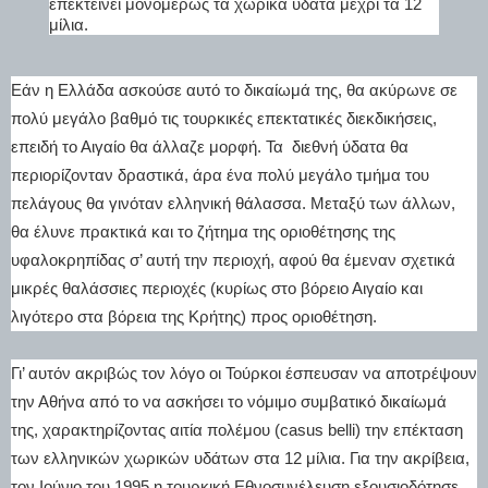
επεκτείνει μονομερώς τα χωρικά ύδατα μέχρι τα 12
μίλια.
Εάν η Ελλάδα ασκούσε αυτό το δικαίωμά της, θα ακύρωνε σε
πολύ μεγάλο βαθμό τις τουρκικές επεκτατικές διεκδικήσεις,
επειδή το Αιγαίο θα άλλαζε μορφή. Τα διεθνή ύδατα θα
περιορίζονταν δραστικά, άρα ένα πολύ μεγάλο τμήμα του
πελάγους θα γινόταν ελληνική θάλασσα. Μεταξύ των άλλων,
θα έλυνε πρακτικά και το ζήτημα της οριοθέτησης της
υφαλοκρηπίδας σ’ αυτή την περιοχή, αφού θα έμεναν σχετικά
μικρές θαλάσσιες περιοχές (κυρίως στο βόρειο Αιγαίο και
λιγότερο στα βόρεια της Κρήτης) προς οριοθέτηση.
Γι’ αυτόν ακριβώς τον λόγο οι Τούρκοι έσπευσαν να αποτρέψουν
την Αθήνα από το να ασκήσει το νόμιμο συμβατικό δικαίωμά
της, χαρακτηρίζοντας αιτία πολέμου (casus belli) την επέκταση
των ελληνικών χωρικών υδάτων στα 12 μίλια. Για την ακρίβεια,
τον Ιούνιο του 1995 η τουρκική Εθνοσυνέλευση εξουσιοδότησε