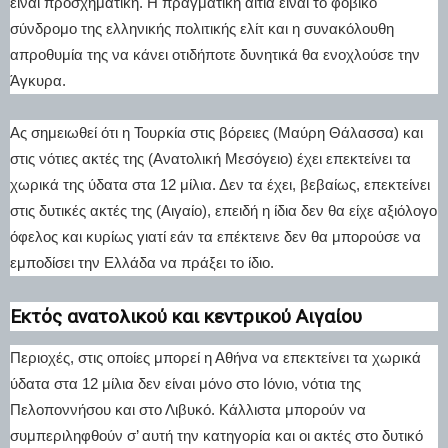
είναι προσχηματική. Η πραγματική αιτία είναι το φοβικό
σύνδρομο της ελληνικής πολιτικής ελίτ και η συνακόλουθη
απροθυμία της να κάνει οτιδήποτε δυνητικά θα ενοχλούσε την
Άγκυρα.
Ας σημειωθεί ότι η Τουρκία στις βόρειες (Μαύρη Θάλασσα) και
στις νότιες ακτές της (Ανατολική Μεσόγειο) έχει επεκτείνει τα
χωρικά της ύδατα στα 12 μίλια. Δεν τα έχει, βεβαίως, επεκτείνει
στις δυτικές ακτές της (Αιγαίο), επειδή η ίδια δεν θα είχε αξιόλογο
όφελος και κυρίως γιατί εάν τα επέκτεινε δεν θα μπορούσε να
εμποδίσει την Ελλάδα να πράξει το ίδιο.
Εκτός ανατολικού και κεντρικού Αιγαίου
Περιοχές, στις οποίες μπορεί η Αθήνα να επεκτείνει τα χωρικά
ύδατα στα 12 μίλια δεν είναι μόνο στο Ιόνιο, νότια της
Πελοποννήσου και στο Λιβυκό. Κάλλιστα μπορούν να
συμπεριληφθούν σ’ αυτή την κατηγορία και οι ακτές στο δυτικό