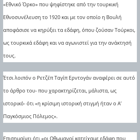
«Εθνικό Όρκο» που ψηφίστηκε από την τουρκική
Εθνοσυνέλευση το 1920 και με τον οποίο η Βουλή
αποφάσισε να κηρύξει τα εδάφη, όπου ζούσαν Τούρκοι,
ως τουρκικά εδάφη και να αγωνιστεί για την ανάκτησή
τους.
Έτσι λοιπόν ο Ρετζέπ Ταγίπ Ερντογάν αναφέρει σε αυτό
το άρθρο του- που χαρακτηρίζεται, μάλιστα, ως
ιστορικό- ότι «η κρίσιμη ιστορική στιγμή ήταν ο Α’
Παγκόσμιος Πόλεμος».
Επισημαίνει ότι «οι Οθωμανοί κατείχαμε εδάφη που