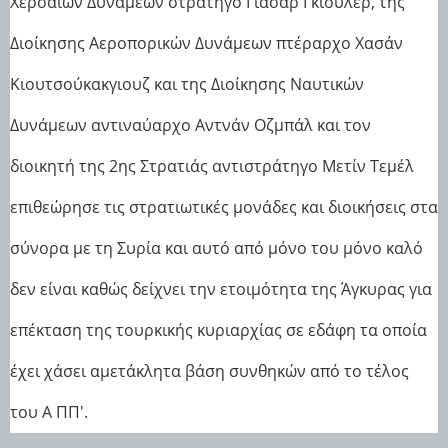
Χερσαίων Δυνάμεων στρατηγό Γιασάρ Γκιουλέρ, της
Διοίκησης Αεροπορικών Δυνάμεων πτέραρχο Χασάν
Κιουτσούκακγιουζ και της Διοίκησης Ναυτικών
Δυνάμεων αντιναύαρχο Αντνάν Οζμπάλ και τον
διοικητή της 2ης Στρατιάς αντιστράτηγο Μετίν Τεμέλ
επιθεώρησε τις στρατιωτικές μονάδες και διοικήσεις στα
σύνορα με τη Συρία και αυτό από μόνο του μόνο καλό
δεν είναι καθώς δείχνει την ετοιμότητα της Άγκυρας για
επέκταση της τουρκικής κυριαρχίας σε εδάφη τα οποία
έχει χάσει αμετάκλητα βάση συνθηκών από το τέλος
του Α ΠΠ'.