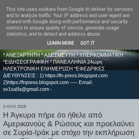
This site uses cookies from Google to deliver its services
E F E N P R E S S -
and to analyze traffic. Your IP address and user-agent are
shared with Google along with performance and security
ΗΛΕΚΤΡΟΝΙΚΗ
metrics to ensure quality of service, generate usage
statistics, and to detect and address abuse.
ΕΦΗΜΕΡΙΔΑ
LEARN MORE
GOT IT
* ΑΝΕΞΑΡΤΗΤΗ * ΑΔΕΣΜΕΥΤΗ * ΥΠΕΡΚΟΜΜΑΤΙΚΗ
*ΕΙΔΗΣΕΟΓΡΑΦΙΚΗ * ΠΑΝΕΛΛΗΝΙΑ 24ωρη
ΗΛΕΚΤΡΟΝΙΚΗ ΕΝΗΜΕΡΩΣΗ *ΕΦΕΔΡΙΚΕΣ
ΔΙΕΥΘΥΝΣΕΙΣ : 1) https://fn-press.blogspot.com
2)https://fnpress.blogspot.com ----- Email:
sv1salfa@gmail.com -
2 ΙΟΥΛ 2018
H Άγκυρα πήρε ότι ήθελε από
Αμερικανούς & Ρώσους και προελαύνει
σε Συρία-Ιράκ με στόχο την εκπλήρωση