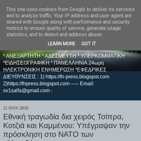
This site uses cookies from Google to deliver its services
E F E N P R E S S -
and to analyze traffic. Your IP address and user-agent are
shared with Google along with performance and security
ΗΛΕΚΤΡΟΝΙΚΗ
metrics to ensure quality of service, generate usage
statistics, and to detect and address abuse.
ΕΦΗΜΕΡΙΔΑ
LEARN MORE
GOT IT
* ΑΝΕΞΑΡΤΗΤΗ * ΑΔΕΣΜΕΥΤΗ * ΥΠΕΡΚΟΜΜΑΤΙΚΗ
*ΕΙΔΗΣΕΟΓΡΑΦΙΚΗ * ΠΑΝΕΛΛΗΝΙΑ 24ωρη
ΗΛΕΚΤΡΟΝΙΚΗ ΕΝΗΜΕΡΩΣΗ *ΕΦΕΔΡΙΚΕΣ
ΔΙΕΥΘΥΝΣΕΙΣ : 1) https://fn-press.blogspot.com
2)https://fnpress.blogspot.com ----- Email:
sv1salfa@gmail.com -
11 ΙΟΥΛ 2018
Εθνική τραγωδία δια χειρός Τσίπρα,
Κοτζιά και Καμμένου: Υπέγραψαν την
πρόσκληση στο ΝΑΤΟ των