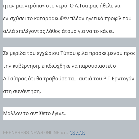
ήταν μια «τρύπα» στο νερό. Ο Α.Τσίπρας ήθελε να
ενισχύσει το καταρρακωθέν πλέον ηγετικό προφίλ του
αλλά επιλέγοντας λάθος άτομο για να το κάνει.
Σε μερίδα του εγχώριου Τύπου φίλα προσκείμενου προς
την κυβέρνηση, επιδιώχθηκε να παρουσιαστεί ο
Α.Τσίπρας ότι θα τραβούσε τα... αυτιά του Ρ.Τ.Ερντογάν
στη συνάντηση.
Μάλλον το αντίθετο έγινε...
EFENPRESS-NEWS 0NLINE
στις
13.7.18