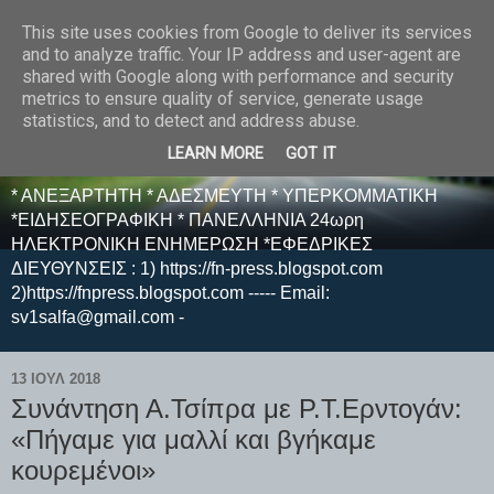
This site uses cookies from Google to deliver its services
E F E N P R E S S -
and to analyze traffic. Your IP address and user-agent are
shared with Google along with performance and security
ΗΛΕΚΤΡΟΝΙΚΗ
metrics to ensure quality of service, generate usage
statistics, and to detect and address abuse.
ΕΦΗΜΕΡΙΔΑ
LEARN MORE
GOT IT
* ΑΝΕΞΑΡΤΗΤΗ * ΑΔΕΣΜΕΥΤΗ * ΥΠΕΡΚΟΜΜΑΤΙΚΗ
*ΕΙΔΗΣΕΟΓΡΑΦΙΚΗ * ΠΑΝΕΛΛΗΝΙΑ 24ωρη
ΗΛΕΚΤΡΟΝΙΚΗ ΕΝΗΜΕΡΩΣΗ *ΕΦΕΔΡΙΚΕΣ
ΔΙΕΥΘΥΝΣΕΙΣ : 1) https://fn-press.blogspot.com
2)https://fnpress.blogspot.com ----- Email:
sv1salfa@gmail.com -
13 ΙΟΥΛ 2018
Συνάντηση Α.Τσίπρα με Ρ.Τ.Ερντογάν:
«Πήγαμε για μαλλί και βγήκαμε
κουρεμένοι»