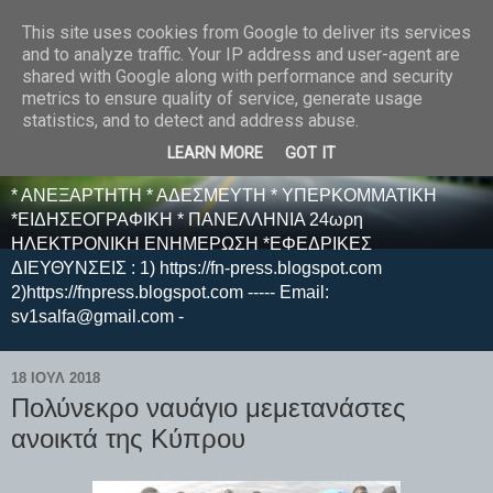
This site uses cookies from Google to deliver its services
E F E N P R E S S -
and to analyze traffic. Your IP address and user-agent are
shared with Google along with performance and security
ΗΛΕΚΤΡΟΝΙΚΗ
metrics to ensure quality of service, generate usage
statistics, and to detect and address abuse.
ΕΦΗΜΕΡΙΔΑ
LEARN MORE
GOT IT
* ΑΝΕΞΑΡΤΗΤΗ * ΑΔΕΣΜΕΥΤΗ * ΥΠΕΡΚΟΜΜΑΤΙΚΗ
*ΕΙΔΗΣΕΟΓΡΑΦΙΚΗ * ΠΑΝΕΛΛΗΝΙΑ 24ωρη
ΗΛΕΚΤΡΟΝΙΚΗ ΕΝΗΜΕΡΩΣΗ *ΕΦΕΔΡΙΚΕΣ
ΔΙΕΥΘΥΝΣΕΙΣ : 1) https://fn-press.blogspot.com
2)https://fnpress.blogspot.com ----- Email:
sv1salfa@gmail.com -
18 ΙΟΥΛ 2018
Πολύνεκρο ναυάγιο μεμετανάστες
ανοικτά της Κύπρου