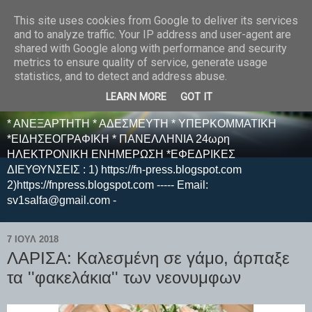
This site uses cookies from Google to deliver its services
E F E N P R E S S -
and to analyze traffic. Your IP address and user-agent are
shared with Google along with performance and security
ΗΛΕΚΤΡΟΝΙΚΗ
metrics to ensure quality of service, generate usage
statistics, and to detect and address abuse.
ΕΦΗΜΕΡΙΔΑ
LEARN MORE
GOT IT
* ΑΝΕΞΑΡΤΗΤΗ * ΑΔΕΣΜΕΥΤΗ * ΥΠΕΡΚΟΜΜΑΤΙΚΗ
*ΕΙΔΗΣΕΟΓΡΑΦΙΚΗ * ΠΑΝΕΛΛΗΝΙΑ 24ωρη
ΗΛΕΚΤΡΟΝΙΚΗ ΕΝΗΜΕΡΩΣΗ *ΕΦΕΔΡΙΚΕΣ
ΔΙΕΥΘΥΝΣΕΙΣ : 1) https://fn-press.blogspot.com
2)https://fnpress.blogspot.com ----- Email:
sv1salfa@gmail.com -
7 ΙΟΥΛ 2018
ΛΑΡΙΣΑ: Καλεσμένη σε γάμο, άρπαξε
τα ''φακελάκια'' των νεονυμφων