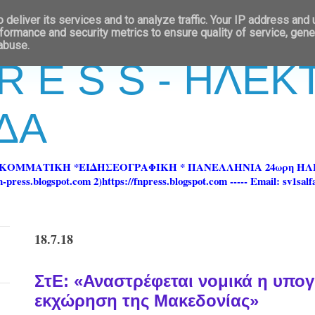
deliver its services and to analyze traffic. Your IP address and
formance and security metrics to ensure quality of service, gen
 abuse.
 R E S S - ΗΛΕ
ΔΑ
ΡΚΟΜΜΑΤΙΚΗ *ΕΙΔΗΣΕΟΓΡΑΦΙΚΗ * ΠΑΝΕΛΛΗΝΙΑ 24ωρη 
ss.blogspot.com 2)https://fnpress.blogspot.com ----- Email: sv1sal
18.7.18
ΣτΕ: «Αναστρέφεται νομικά η υπογ
εκχώρηση της Μακεδονίας»