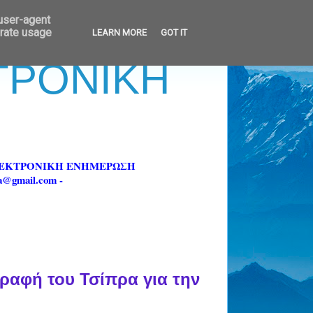
 user-agent
erate usage
LEARN MORE
GOT IT
ΚΤΡΟΝΙΚΗ
ΗΛΕΚΤΡΟΝΙΚΗ ΕΝΗΜΕΡΩΣΗ
fa@gmail.com -
ραφή του Τσίπρα για την