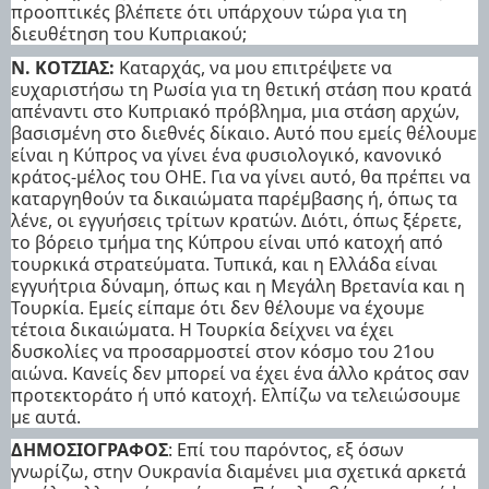
προοπτικές βλέπετε ότι υπάρχουν τώρα για τη
διευθέτηση του Κυπριακού;
Ν. ΚΟΤΖΙΑΣ:
Καταρχάς, να μου επιτρέψετε να
ευχαριστήσω τη Ρωσία για τη θετική στάση που κρατά
απέναντι στο Κυπριακό πρόβλημα, μια στάση αρχών,
βασισμένη στο διεθνές δίκαιο. Αυτό που εμείς θέλουμε
είναι η Κύπρος να γίνει ένα φυσιολογικό, κανονικό
κράτος-μέλος του ΟΗΕ. Για να γίνει αυτό, θα πρέπει να
καταργηθούν τα δικαιώματα παρέμβασης ή, όπως τα
λένε, οι εγγυήσεις τρίτων κρατών. Διότι, όπως ξέρετε,
το βόρειο τμήμα της Κύπρου είναι υπό κατοχή από
τουρκικά στρατεύματα. Τυπικά, και η Ελλάδα είναι
εγγυήτρια δύναμη, όπως και η Μεγάλη Βρετανία και η
Τουρκία. Εμείς είπαμε ότι δεν θέλουμε να έχουμε
τέτοια δικαιώματα. Η Τουρκία δείχνει να έχει
δυσκολίες να προσαρμοστεί στον κόσμο του 21ου
αιώνα. Κανείς δεν μπορεί να έχει ένα άλλο κράτος σαν
προτεκτοράτο ή υπό κατοχή. Ελπίζω να τελειώσουμε
με αυτά.
ΔΗΜΟΣΙΟΓΡΑΦΟΣ
: Επί του παρόντος, εξ όσων
γνωρίζω, στην Ουκρανία διαμένει μια σχετικά αρκετά