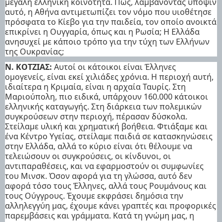
μεγάλη ελληνική κοινότητα. Πώς, λαμβάνοντας υπόψιν
αυτό, η Αθήνα αντιμετωπίζει τον νόμο που υιοθέτησε
πρόσφατα το Κίεβο για την παιδεία, τον οποίο ανοικτά
επικρίνει η Ουγγαρία, όπως και η Ρωσία; Η Ελλάδα
ανησυχεί με κάποιο τρόπο για την τύχη των Ελλήνων
της Ουκρανίας;
Ν. ΚΟΤΖΙΑΣ:
Αυτοί οι κάτοικοι είναι Έλληνες
ομογενείς, είναι εκεί χιλιάδες χρόνια. Η περιοχή αυτή,
ιδιαίτερα η Κριμαία, είναι η αρχαία Ταυρίς. Στη
Μαριούπολη, πιο ειδικά, υπάρχουν 160.000 κάτοικοι
ελληνικής καταγωγής. Στη διάρκεια των πολεμικών
συγκρούσεων στην περιοχή, πέρασαν δύσκολα.
Στείλαμε υλική και χρηματική βοήθεια. Φτιάξαμε και
ένα Κέντρο Υγείας, στείλαμε παιδιά σε κατασκηνώσεις
στην Ελλάδα, αλλά το κύριο είναι ότι θέλουμε να
τελειώσουν οι συγκρούσεις, οι κίνδυνοι, οι
αντιπαραθέσεις, και να εφαρμοστούν οι συμφωνίες
του Μινσκ. Όσον αφορά για τη γλώσσα, αυτό δεν
αφορά τόσο τους Έλληνες, αλλά τους Ρουμάνους και
τους Ούγγρους. Έχουμε εκφράσει δημόσια την
αλληλεγγύη μας, έχουμε κάνει γραπτές και προφορικές
παρεμβάσεις και γράμματα. Κατά τη γνώμη μας, η