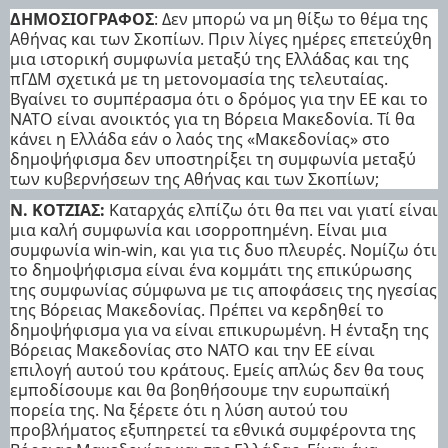
ΔΗΜΟΣΙΟΓΡΑΦΟΣ
: Δεν μπορώ να μη θίξω το θέμα της
Αθήνας και των Σκοπίων. Πριν λίγες ημέρες επετεύχθη
μια ιστορική συμφωνία μεταξύ της Ελλάδας και της
πΓΔΜ σχετικά με τη μετονομασία της τελευταίας.
Βγαίνει το συμπέρασμα ότι ο δρόμος για την ΕΕ και το
ΝΑΤΟ είναι ανοικτός για τη Βόρεια Μακεδονία. Τί θα
κάνει η Ελλάδα εάν ο λαός της «Μακεδονίας» στο
δημοψήφισμα δεν υποστηρίξει τη συμφωνία μεταξύ
των κυβερνήσεων της Αθήνας και των Σκοπίων;
Ν. ΚΟΤΖΙΑΣ:
Καταρχάς ελπίζω ότι θα πει ναι γιατί είναι
μια καλή συμφωνία και ισορροπημένη. Είναι μια
συμφωνία win-win, και για τις δυο πλευρές. Νομίζω ότι
το δημοψήφισμα είναι ένα κομμάτι της επικύρωσης
της συμφωνίας σύμφωνα με τις αποφάσεις της ηγεσίας
της Βόρειας Μακεδονίας. Πρέπει να κερδηθεί το
δημοψήφισμα για να είναι επικυρωμένη. Η ένταξη της
Βόρειας Μακεδονίας στο ΝΑΤΟ και την ΕΕ είναι
επιλογή αυτού του κράτους. Εμείς απλώς δεν θα τους
εμποδίσουμε και θα βοηθήσουμε την ευρωπαϊκή
πορεία της. Να ξέρετε ότι η λύση αυτού του
προβλήματος εξυπηρετεί τα εθνικά συμφέροντα της