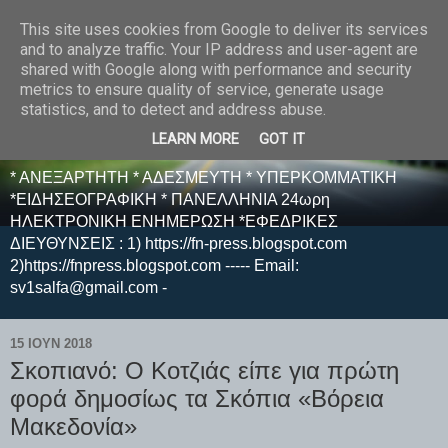
This site uses cookies from Google to deliver its services
E F E N P R E S S -
and to analyze traffic. Your IP address and user-agent are
shared with Google along with performance and security
ΗΛΕΚΤΡΟΝΙΚΗ
metrics to ensure quality of service, generate usage
statistics, and to detect and address abuse.
ΕΦΗΜΕΡΙΔΑ
LEARN MORE
GOT IT
* ΑΝΕΞΑΡΤΗΤΗ * ΑΔΕΣΜΕΥΤΗ * ΥΠΕΡΚΟΜΜΑΤΙΚΗ
*ΕΙΔΗΣΕΟΓΡΑΦΙΚΗ * ΠΑΝΕΛΛΗΝΙΑ 24ωρη
ΗΛΕΚΤΡΟΝΙΚΗ ΕΝΗΜΕΡΩΣΗ *ΕΦΕΔΡΙΚΕΣ
ΔΙΕΥΘΥΝΣΕΙΣ : 1) https://fn-press.blogspot.com
2)https://fnpress.blogspot.com ----- Email:
sv1salfa@gmail.com -
15 ΙΟΥΝ 2018
Σκοπιανό: Ο Κοτζιάς είπε για πρώτη
φορά δημοσίως τα Σκόπια «Βόρεια
Μακεδονία»