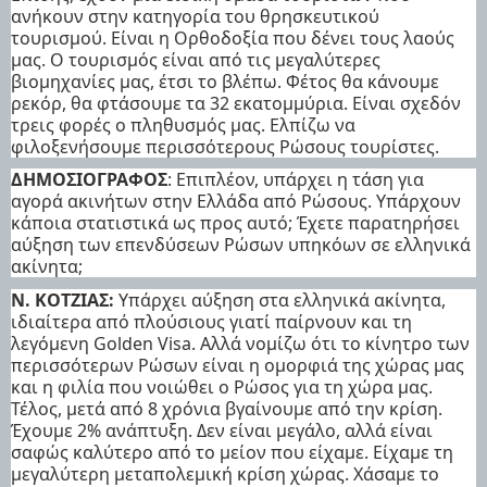
ανήκουν στην κατηγορία του θρησκευτικού
τουρισμού. Είναι η Ορθοδοξία που δένει τους λαούς
μας. Ο τουρισμός είναι από τις μεγαλύτερες
βιομηχανίες μας, έτσι το βλέπω. Φέτος θα κάνουμε
ρεκόρ, θα φτάσουμε τα 32 εκατομμύρια. Είναι σχεδόν
τρεις φορές ο πληθυσμός μας. Ελπίζω να
φιλοξενήσουμε περισσότερους Ρώσους τουρίστες.
ΔΗΜΟΣΙΟΓΡΑΦΟΣ
: Επιπλέον, υπάρχει η τάση για
αγορά ακινήτων στην Ελλάδα από Ρώσους. Υπάρχουν
κάποια στατιστικά ως προς αυτό; Έχετε παρατηρήσει
αύξηση των επενδύσεων Ρώσων υπηκόων σε ελληνικά
ακίνητα;
Ν. ΚΟΤΖΙΑΣ:
Υπάρχει αύξηση στα ελληνικά ακίνητα,
ιδιαίτερα από πλούσιους γιατί παίρνουν και τη
λεγόμενη Golden Visa. Αλλά νομίζω ότι το κίνητρο των
περισσότερων Ρώσων είναι η ομορφιά της χώρας μας
και η φιλία που νοιώθει ο Ρώσος για τη χώρα μας.
Τέλος, μετά από 8 χρόνια βγαίνουμε από την κρίση.
Έχουμε 2% ανάπτυξη. Δεν είναι μεγάλο, αλλά είναι
σαφώς καλύτερο από το μείον που είχαμε. Είχαμε τη
μεγαλύτερη μεταπολεμική κρίση χώρας. Χάσαμε το