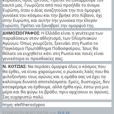
εαυτό μας. Γνωρίζετε από πού προήλθε το όνομα
Ευρώπη, όταν ο Δίας αναζητούσε την πιο όμορφη
γυναίκα του κόσμου και την βρήκε στο Λίβανο, όχι
στην Ευρώπη, και αυτήν την γυναίκα την έλεγαν
Ευρώπη. Πρέπει να ξαναβρεί την ομορφιά της.
ΔΗΜΟΣΙΟΓΡΑΦΟΣ
: Η Ελλάδα είναι η γενέτειρα των
παραδόσεων στον αθλητισμό, των Ολυμπιακών
Αγώνων. Όπως γνωρίζετε, ξεκινάει στη Ρωσία το
Παγκόσμιο Πρωτάθλημα Ποδοσφαίρου. Ίσως θα
θέλατε να ευχηθείτε κάτι στη Ρωσία και ποιές είναι
γενικότερα οι προσδοκίες σας;
Ν. ΚΟΤΖΙΑΣ:
Να περάσει όμορφα όλος ο κόσμος που
θα έρθει, να είναι χαρούμενος ο ρωσικός λαός που θα
φιλοξενήσει τους αγώνες και η ομάδα σας να έχει τα
καλύτερα δυνατά αποτελέσματα. Εμείς, δυστυχώς, δεν
καταφέραμε να έρθουμε, αλλά ήρθα εγώ, έστω για μια
μέρα και θα φύγω το βράδυ, πριν αρχίσουν οι αγώνες.
Σας ευχαριστώ πολύ.
πηγη: eleftherostypos
EFENPRESS-NEWS 0NLINE
στις
15.6.18