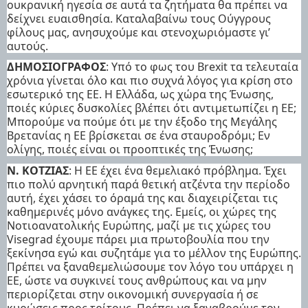
ουκρανική ηγεσία σε αυτά τα ζητήματα θα πρέπει να
δείχνει ευαισθησία. Καταλαβαίνω τους Ούγγρους
φίλους μας, ανησυχούμε και στενοχωριόμαστε γι’
αυτούς.
ΔΗΜΟΣΙΟΓΡΑΦΟΣ
: Υπό το φως του Brexit τα τελευταία
χρόνια γίνεται όλο και πιο συχνά λόγος για κρίση στο
εσωτερικό της ΕΕ. Η Ελλάδα, ως χώρα της Ένωσης,
ποιές κύριες δυσκολίες βλέπει ότι αντιμετωπίζει η ΕΕ;
Μπορούμε να πούμε ότι με την έξοδο της Μεγάλης
Βρετανίας η ΕΕ βρίσκεται σε ένα σταυροδρόμι; Εν
ολίγης, ποιές είναι οι προοπτικές της Ένωσης;
Ν. ΚΟΤΖΙΑΣ
: Η ΕΕ έχει ένα θεμελιακό πρόβλημα. Έχει
πιο πολύ αρνητική παρά θετική ατζέντα την περίοδο
αυτή, έχει χάσει το όραμά της και διαχειρίζεται τις
καθημερινές μόνο ανάγκες της. Εμείς, οι χώρες της
Νοτιοανατολικής Ευρώπης, μαζί με τις χώρες του
Visegrad έχουμε πάρει μια πρωτοβουλία που την
ξεκίνησα εγώ και συζητάμε για το μέλλον της Ευρώπης.
Πρέπει να ξαναθεμελιώσουμε τον λόγο του υπάρχει η
ΕΕ, ώστε να συγκινεί τους ανθρώπους και να μην
περιορίζεται στην οικονομική συνεργασία ή σε
κυρώσεις προς τρίτους. Πρέπει να ξαναβρούμε τον