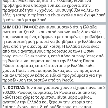
Βόρειας Μακεδονίας και της Ελλάδας. Είναι ένα
πρόβλημα που υπάρχει τυπικά 25 χρόνια, στην
πραγματικότητα 75 χρόνια. Και συνηθίζω να λέω το
εξής: η ιστορία πρέπει να είναι σχολείο και όχι φυλακή
ή κάτω από μια φυλακή.
ΔΗΜΟΣΙΟΓΡΑΦΟΣ
: Δεν είναι μυστικό ότι η Ελλάδα
αντιμετωπίζει εδώ και καιρό οικονομικές δυσκολίες
και, συγκεκριμένα, σύμφωνα με ορισμένες προβλέψεις,
η τουριστική ροή μπορεί να βοηθήσει την Ελλάδα να
βγει από την οικονομική κρίση. Η Ελλάδα είναι ένας
από τους αγαπημένους προορισμούς των Ρώσων
τουριστών. Ως εκ τούτου, κατά πόσο οι τουρίστες από
τη Ρωσία είναι σημαντικοί για την Ελλάδα; Πόσοι
Ρώσοι τουρίστες επισκέπτονται την Ελλάδα κάθε
χρόνο; Ποιές είναι οι προσδοκίες σας ως προς αυτό
και αν υπάρχουν κάποια ειδικά προγράμματα για την
προσέλκυση τουριστών από τη Ρωσία;
Ν. ΚΟΤΖΙΑΣ:
Τον προηγούμενο χρόνο είχαμε πάνω από
900.000 Ρώσους τουρίστες. Οι Ρωσία είναι από τις
καλύτερες χώρες τουριστών, είναι μορφωμένοι,
αγαπούν την Ελλάδα και ξέρουν την ιστορία της.
Επίσης, έχουν μια ειδική ομάδα τουριστών που