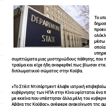
Το υπ
δημοσ
προει
ολόκλ
μέσω 
οποία
υπηρε
συμπτώματα μιας μυστηριώδους πάθησης, που π
τραύμα και είχε ήδη αναφερθεί πως βίωσαν στε
διπλωματικού σώματος στην Κούβα.
«Το Στέιτ Ντιπάρτμεντ έλαβε ιατρική επιβεβαί
κυβέρνησης των ΗΠΑ στην Κίνα υφίσταται ένα π
με εκείνα που υπέστησαν άλλα μέλη του κυβερ
Αβάνα της Κούβας», ανέφερε ανακοίνωση της αμ