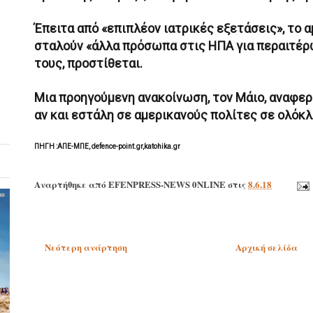
Έπειτα από «επιπλέον ιατρικές εξετάσεις», το 
σταλούν «άλλα πρόσωπα στις ΗΠΑ για περαιτέρ
τους, προστίθεται.
Μια προηγούμενη ανακοίνωση, τον Μάιο, αναφερ
αν και εστάλη σε αμερικανούς πολίτες σε ολόκλ
ΠΗΓΗ :ΑΠΕ-ΜΠΕ, defence-point.gr,katohika.gr
Αναρτήθηκε από
EFENPRESS-NEWS 0NLINE
στις
8.6.18
Νεότερη ανάρτηση
Αρχική σελίδα