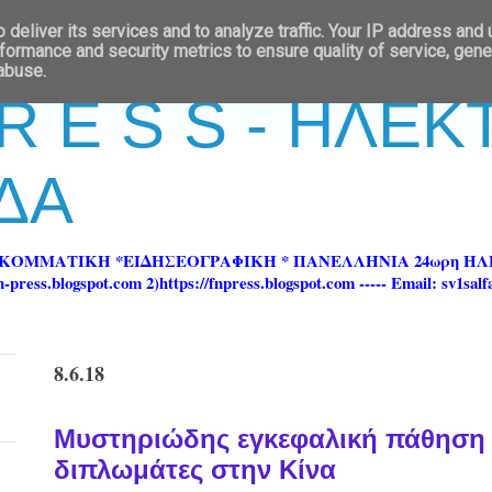
deliver its services and to analyze traffic. Your IP address and
formance and security metrics to ensure quality of service, gen
 abuse.
 R E S S - ΗΛΕ
ΔΑ
ΡΚΟΜΜΑΤΙΚΗ *ΕΙΔΗΣΕΟΓΡΑΦΙΚΗ * ΠΑΝΕΛΛΗΝΙΑ 24ωρη 
ss.blogspot.com 2)https://fnpress.blogspot.com ----- Email: sv1sal
8.6.18
Μυστηριώδης εγκεφαλική πάθηση 
διπλωμάτες στην Κίνα