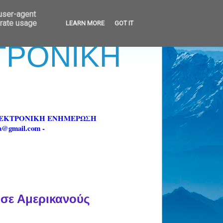
 user-agent
erate usage
LEARN MORE
GOT IT
ΚΤΡΟΝΙΚΗ
ΗΛΕΚΤΡΟΝΙΚΗ ΕΝΗΜΕΡΩΣΗ
fa@gmail.com -
σε Αμερικανούς