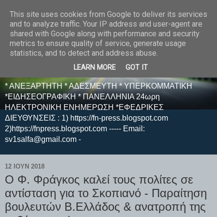
This site uses cookies from Google to deliver its services
E F E N P R E S S -
and to analyze traffic. Your IP address and user-agent are
shared with Google along with performance and security
ΗΛΕΚΤΡΟΝΙΚΗ
metrics to ensure quality of service, generate usage
statistics, and to detect and address abuse.
ΕΦΗΜΕΡΙΔΑ
LEARN MORE
GOT IT
* ΑΝΕΞΑΡΤΗΤΗ * ΑΔΕΣΜΕΥΤΗ * ΥΠΕΡΚΟΜΜΑΤΙΚΗ
*ΕΙΔΗΣΕΟΓΡΑΦΙΚΗ * ΠΑΝΕΛΛΗΝΙΑ 24ωρη
ΗΛΕΚΤΡΟΝΙΚΗ ΕΝΗΜΕΡΩΣΗ *ΕΦΕΔΡΙΚΕΣ
ΔΙΕΥΘΥΝΣΕΙΣ : 1) https://fn-press.blogspot.com
2)https://fnpress.blogspot.com ----- Email:
sv1salfa@gmail.com -
12 ΙΟΥΝ 2018
Ο Φ. Φράγκος καλεί τους πολίτες σε
αντίσταση για το Σκοπιανό - Παραίτηση
βουλευτών Β.Ελλάδος & ανατροπή της