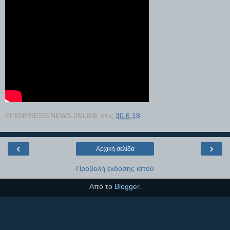
EFENPRESS-NEWS 0NLINE
στις
30.6.18
‹
›
Αρχική σελίδα
Προβολή έκδοσης ιστού
Από το
Blogger
.