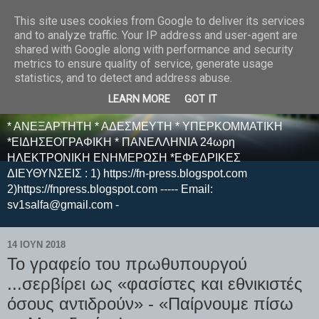
This site uses cookies from Google to deliver its services
E F E N P R E S S -
and to analyze traffic. Your IP address and user-agent are
shared with Google along with performance and security
ΗΛΕΚΤΡΟΝΙΚΗ
metrics to ensure quality of service, generate usage
statistics, and to detect and address abuse.
ΕΦΗΜΕΡΙΔΑ
LEARN MORE
GOT IT
* ΑΝΕΞΑΡΤΗΤΗ * ΑΔΕΣΜΕΥΤΗ * ΥΠΕΡΚΟΜΜΑΤΙΚΗ
*ΕΙΔΗΣΕΟΓΡΑΦΙΚΗ * ΠΑΝΕΛΛΗΝΙΑ 24ωρη
ΗΛΕΚΤΡΟΝΙΚΗ ΕΝΗΜΕΡΩΣΗ *ΕΦΕΔΡΙΚΕΣ
ΔΙΕΥΘΥΝΣΕΙΣ : 1) https://fn-press.blogspot.com
2)https://fnpress.blogspot.com ----- Email:
sv1salfa@gmail.com -
14 ΙΟΥΝ 2018
Το γραφείο του πρωθυπουργού
...σερβίρει ως «φασίστες και εθνικιστές
όσους αντιδρούν» - «Παίρνουμε πίσω