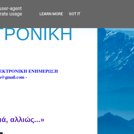
 user-agent
erate usage
LEARN MORE
GOT IT
ΚΤΡΟΝΙΚΗ
ΗΛΕΚΤΡΟΝΙΚΗ ΕΝΗΜΕΡΩΣΗ
fa@gmail.com -
ά, αλλιώς...»