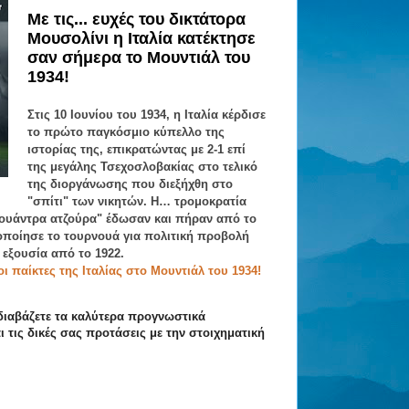
Με τις... ευχές του δικτάτορα
Μουσολίνι η Ιταλία κατέκτησε
σαν σήμερα το Μουντιάλ του
1934!
Στις 10 Ιουνίου του 1934, η Ιταλία κέρδισε
το πρώτο παγκόσμιο κύπελλο της
ιστορίας της, επικρατώντας με 2-1 επί
της μεγάλης Τσεχοσλοβακίας στο τελικό
της διοργάνωσης που διεξήχθη στο
"σπίτι" των νικητών. Η… τρομοκρατία
κουάντρα ατζούρα" έδωσαν και πήραν από το
οποίησε το τουρνουά για πολιτική προβολή
 εξουσία από το 1922.
 παίκτες της Ιταλίας στο Μουντιάλ του 1934!
διαβάζετε τα καλύτερα προγνωστικά
ι τις δικές σας προτάσεις με την στοιχηματική