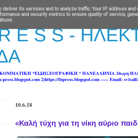
deliver its services and to analyze traffic. Your IP address and
formance and security metrics to ensure quality of service, gen
 abuse.
 R E S S - ΗΛΕ
ΔΑ
ΡΚΟΜΜΑΤΙΚΗ *ΕΙΔΗΣΕΟΓΡΑΦΙΚΗ * ΠΑΝΕΛΛΗΝΙΑ 24ωρη 
ss.blogspot.com 2)https://fnpress.blogspot.com ----- Email: sv1sal
10.6.18
«Καλή τύχη για τη νίκη αύριο παιδι