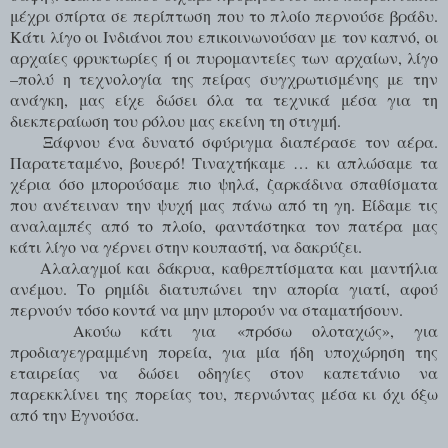
μέχρι σπίρτα σε περίπτωση που το πλοίο περνούσε βράδυ.
Κάτι λίγο οι Ινδιάνοι που επικοινωνούσαν με τον καπνό, οι
αρχαίες φρυκτωρίες ή οι πυρομαντείες των αρχαίων, λίγο
–πολύ η τεχνολογία της πείρας συγχρωτισμένης με την
ανάγκη, μας είχε δώσει όλα τα τεχνικά μέσα για τη
διεκπεραίωση του ρόλου μας εκείνη τη στιγμή.
Ξάφνου ένα δυνατό σφύριγμα διαπέρασε τον αέρα.
Παρατεταμένο, βουερό! Τιναχτήκαμε … κι απλώσαμε τα
χέρια όσο μπορούσαμε πιο ψηλά, ζαρκάδινα σπαθίσματα
που ανέτειναν την ψυχή μας πάνω από τη γη. Είδαμε τις
αναλαμπές από το πλοίο, φαντάστηκα τον πατέρα μας
κάτι λίγο να γέρνει στην κουπαστή, να δακρύζει.
Αλαλαγμοί και δάκρυα, καθρεπτίσματα και μαντήλια
ανέμου. Το ρημίδι διατυπώνει την απορία γιατί, αφού
περνούν τόσο κοντά να μην μπορούν να σταματήσουν.
Ακούω κάτι για «πρόσω ολοταχώς», για
προδιαγεγραμμένη πορεία, για μία ήδη υποχώρηση της
εταιρείας να δώσει οδηγίες στον καπετάνιο να
παρεκκλίνει της πορείας του, περνώντας μέσα κι όχι όξω
από την Εγνούσα.