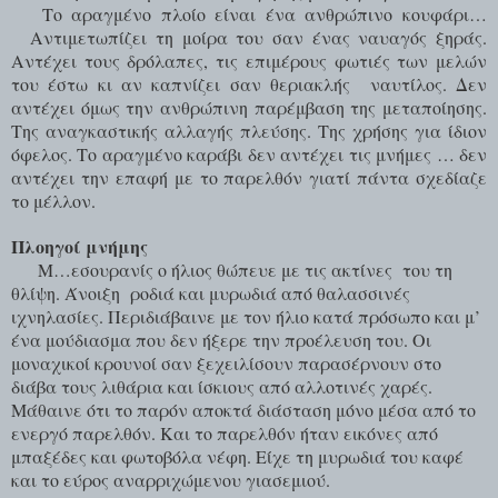
Το αραγμένο πλοίο είναι ένα ανθρώπινο κουφάρι…
Αντιμετωπίζει τη μοίρα του σαν ένας ναυαγός ξηράς.
Αντέχει τους δρόλαπες, τις επιμέρους φωτιές των μελών
του έστω κι αν καπνίζει σαν θεριακλής
ναυτίλος. Δεν
αντέχει όμως την ανθρώπινη παρέμβαση της μεταποίησης.
Της αναγκαστικής αλλαγής πλεύσης. Της χρήσης για ίδιον
όφελος. Το αραγμένο καράβι δεν αντέχει τις μνήμες … δεν
αντέχει την επαφή με το παρελθόν γιατί πάντα σχεδίαζε
το μέλλον.
Πλοηγοί μνήμης
Μ…
εσουρανίς ο ήλιος θώπευε με τις ακτίνες
του τη
θλίψη. Άνοιξη
ροδιά και μυρωδιά από θαλασσινές
ιχνηλασίες. Περιδιάβαινε με τον ήλιο κατά πρόσωπο και μ’
ένα μούδιασμα που δεν ήξερε την προέλευση του. Οι
μοναχικοί κρουνοί σαν ξεχειλίσουν παρασέρνουν στο
διάβα τους λιθάρια και ίσκιους από αλλοτινές χαρές.
Μάθαινε ότι το παρόν αποκτά διάσταση μόνο μέσα από το
ενεργό παρελθόν. Και το παρελθόν ήταν εικόνες από
μπαξέδες και φωτοβόλα νέφη. Είχε τη μυρωδιά του καφέ
και το εύρος αναρριχώμενου γιασεμιού.