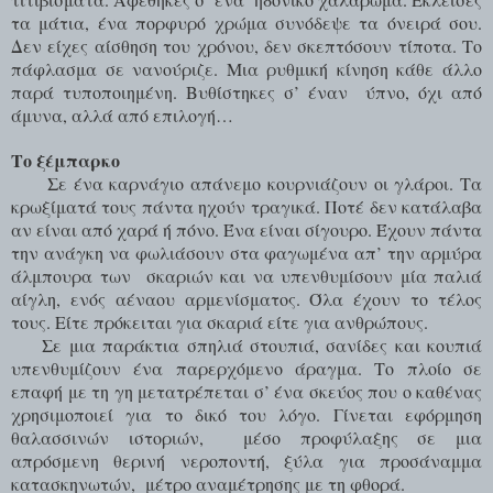
τα μάτια, ένα πορφυρό χρώμα συνόδεψε τα όνειρά σου.
Δεν είχες αίσθηση του χρόνου, δεν σκεπτόσουν τίποτα. Το
πάφλασμα σε νανούριζε. Μια ρυθμική κίνηση κάθε άλλο
παρά τυποποιημένη. Βυθίστηκες σ’ έναν
ύπνο, όχι από
άμυνα, αλλά από επιλογή…
Το ξέμπαρκο
Σε ένα καρνάγιο απάνεμο κουρνιάζουν οι γλάροι. Τα
κρωξίματά τους πάντα ηχούν τραγικά. Ποτέ δεν κατάλαβα
αν είναι από χαρά ή πόνο. Ένα είναι σίγουρο. Έχουν πάντα
την ανάγκη να φωλιάσουν στα φαγωμένα απ’ την αρμύρα
άλμπουρα των
σκαριών και να υπενθυμίσουν μία παλιά
αίγλη, ενός αέναου αρμενίσματος. Όλα έχουν το τέλος
τους. Είτε πρόκειται για σκαριά είτε για ανθρώπους.
Σε μια παράκτια σπηλιά στουπιά, σανίδες και κουπιά
υπενθυμίζουν ένα παρερχόμενο άραγμα. Το πλοίο σε
επαφή με τη γη μετατρέπεται σ’ ένα σκεύος που ο καθένας
χρησιμοποιεί για το δικό του λόγο. Γίνεται εφόρμηση
θαλασσινών ιστοριών,
μέσο προφύλαξης σε μια
απρόσμενη θερινή νεροποντή, ξύλα για προσάναμμα
κατασκηνωτών,
μέτρο αναμέτρησης με τη φθορά.