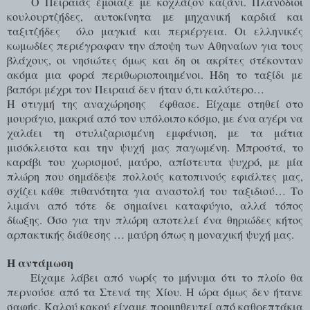
Ο Πειραιάς έμοιαζε με κοχλάζον καζάνι. Πλανόδιοι
κουλουρτζήδες, αυτοκίνητα με μηχανική καρδιά και
ταξιτζήδες
όλο μαγκιά και περιέργεια. Οι ελληνικές
κωμωδίες περιέγραφαν την άποψη των Αθηναίων για τους
βλάχους, οι νησιώτες όμως και δη οι ακρίτες στέκονταν
ακόμα μια φορά περιθωριοποιημένοι. Ήδη το ταξίδι με
βαπόρι μέχρι τον Πειραιά δεν ήταν ό,τι καλύτερο…
Η στιγμή της αναχώρησης
έφθασε. Είχαμε στηθεί στο
μουράγιο, μακριά από τον υπόλοιπο κόσμο, με ένα αγέρι να
χαλάει τη στυλιζαρισμένη εμφάνιση, με τα μάτια
μισόκλειστα και την ψυχή μας παγωμένη. Μπροστά, το
καράβι του χωρισμού, μαύρο, απίστευτα ψυχρό, με μία
πλώρη που σημάδεψε πολλούς κατοπινούς εφιάλτες μας,
σχίζει κάθε πιθανότητα για αναστολή του ταξιδιού… Το
λιμάνι από τότε δε σημαίνει καταφύγιο, αλλά τόπος
δίωξης. Όσο για την πλώρη αποτελεί ένα θηριώδες κήτος
αρπακτικής διάθεσης … μαύρη όπως η μοναχική ψυχή μας.
Η αντάμωση
Είχαμε λάβει από νωρίς το μήνυμα ότι το πλοίο θα
περνούσε από τα Στενά της Χίου. Η ώρα όμως δεν ήτανε
σαφής. Καλού κακού είχαμε προμηθευτεί από καθρεπτάκια