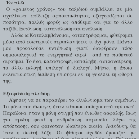
ν πλ
Ἐ
ῶ
Ο «χαμένος χρόνος» του ταξιδιού συμβάλλει σε μία
αχαλίνωτη επίδειξη αρπακτικότητας, εξαγοράζεται σε
ποσότητα, πολλές φορές ως απόθεμα και για το άλλο
ταξίδι. Εκτόνωση, κατανάλωση και ανάλωση.
Αλόω-ω:Καταλαμβάνομαι, καταστρέφομαι, φθείρομαι
μέσα από εσωτερικές περιπλανήσεις κι όχι μόνο. Πάντα
μου προκαλούσε εντύπωση γιατί διαφέρουν τόσο
σημασιολογικά το ενεργητικό αιρώ
από το παθητικό
αιρούμαι. Το ένα, καταστροφή, κατάληψη, αυτοαναίρεση,
το άλλο εκλογή, επιλογή ή διαλογή. Μήπως η όποια
εκλεκτικιστική διάθεση επισύρει εν τη γενέσει τη φθορά
της;
Εξαφάνιση
πλεύσης
Άφησες να σε παρασύρει το κλυδώνισμα των κυμάτων.
Το μόνο που άκουγες ήταν κάποιοι απόηχοι από την ακτή.
Παράδοξα, ήταν η μόνη στιγμή που ένιωθες ασφαλής. Ίσως
για πρώτη φορά η ανθρώπινη παρουσία, λόγω της
απόστασης, σου φαινόταν ιδιαίτερα οικεία. Ακίνδυνη, θα
’ταν η σωστή λέξη. Οι ψίθυροι σχεδόν έμοιαζαν με
τιτιβίσματα. Αφέθηκες σ’ ένα
ηδονικό χαλάρωμα. Έκλεισες