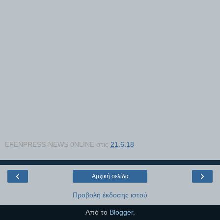
EFENPRESS-NEWS 0NLINE
στις
21.6.18
‹
›
Αρχική σελίδα
Προβολή έκδοσης ιστού
Από το
Blogger
.