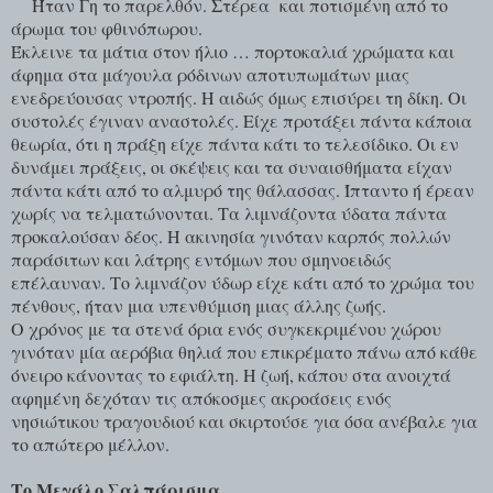
Ήταν Γη το παρελθόν. Στέρεα
και ποτισμένη από το
άρωμα του φθινόπωρου.
Έκλεινε τα μάτια στον ήλιο … πορτοκαλιά χρώματα και
άφημα στα μάγουλα ρόδινων αποτυπωμάτων μιας
ενεδρεύουσας ντροπής. Η αιδώς όμως επισύρει τη δίκη. Οι
συστολές έγιναν αναστολές. Είχε προτάξει πάντα κάποια
θεωρία, ότι η πράξη είχε πάντα κάτι το τελεσίδικο. Οι εν
δυνάμει πράξεις, οι σκέψεις και τα συναισθήματα είχαν
πάντα κάτι από το αλμυρό της θάλασσας. Ίπταντο ή έρεαν
χωρίς να τελματώνονται. Τα λιμνάζοντα ύδατα πάντα
προκαλούσαν δέος. Η ακινησία γινόταν καρπός πολλών
παράσιτων και λάτρης εντόμων που σμηνοειδώς
επέλαυναν. Το λιμνάζον ύδωρ είχε κάτι από το χρώμα του
πένθους, ήταν μια υπενθύμιση μιας άλλης ζωής.
Ο χρόνος με τα στενά όρια ενός συγκεκριμένου χώρου
γινόταν μία αερόβια θηλιά που επικρέματο πάνω από κάθε
όνειρο κάνοντας το εφιάλτη. Η ζωή, κάπου στα ανοιχτά
αφημένη δεχόταν τις απόκοσμες ακροάσεις ενός
νησιώτικου τραγουδιού και σκιρτούσε για όσα ανέβαλε για
το απώτερο μέλλον.
Το Μεγάλο Σαλπάρισμα