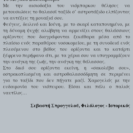
Με την αισιοδοξία του νιόμπαρκου θέλησες να
μετουσιώσεις το θαλασσί ταξίδι σ’ αστροτάξιδο ελπίζοντας
να αντέξεις τη μοναξιά σου.
Φεύγεις, δειλινό και Ιούνη, με το σκαρί καταπονημένο, με
τη δύναμη ψυχής αλώβητη να αρμενίζει στους θαλάσσιους
ορίζοντες που διαγράφονται ξεκάθαρα μέσα από το
πλαίσιο ενός παραθύρου νοσοκομείου, με τη συνοδειά ενός
πλεούμενου στο βάθος του ορίζοντα και το κατάρτι
ξέφρενο περήφανο άτι, με τα χέρια σου να υπογραμμίζουν
την ανάγκη της ζωής, την ανάγκη της θάλασσας.
Στο δικό σου ορίζοντα εκείνη, η «σακολέβα σου»,
οστρακοπλισμένη και αστροθαλασσόδμητη σε περιμένει
για το ταξίδι που δεν πήγατε μαζί. Χαμογελάς με την
ευδαιμονία του νιόπειρου. Είσαι και πάλι ο παλιός
ναυτίλος…
Σεβαστή Στρογγυλού, Φιλόλογος - Ιστορικός