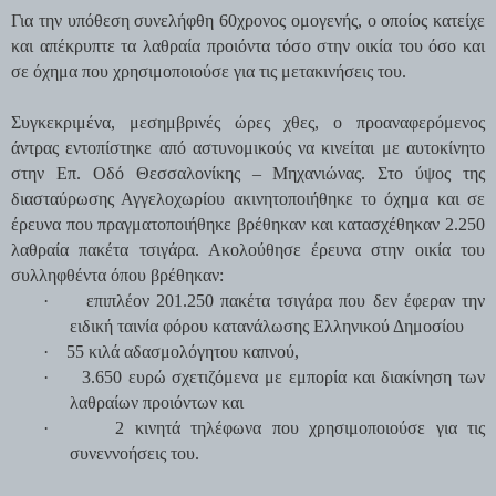
Για την υπόθεση συνελήφθη 60χρονος ομογενής, ο οποίος κατείχε
και απέκρυπτε τα λαθραία προιόντα τόσο στην οικία του όσο και
σε όχημα που χρησιμοποιούσε για τις μετακινήσεις του.
Συγκεκριμένα, μεσημβρινές ώρες χθες, ο προαναφερόμενος
άντρας εντοπίστηκε από αστυνομικούς να κινείται με αυτοκίνητο
στην Επ. Οδό Θεσσαλονίκης – Μηχανιώνας. Στο ύψος της
διασταύρωσης Αγγελοχωρίου ακινητοποιήθηκε το όχημα και σε
έρευνα που πραγματοποιήθηκε βρέθηκαν και κατασχέθηκαν 2.250
λαθραία πακέτα τσιγάρα. Ακολούθησε έρευνα στην οικία του
συλληφθέντα όπου βρέθηκαν:
·
επιπλέον 201.250 πακέτα τσιγάρα που δεν έφεραν την
ειδική ταινία φόρου κατανάλωσης Ελληνικού Δημοσίου
·
55 κιλά αδασμολόγητου καπνού,
·
3.650 ευρώ σχετιζόμενα με εμπορία και διακίνηση των
λαθραίων προιόντων και
·
2 κινητά τηλέφωνα που χρησιμοποιούσε για τις
συνεννοήσεις του.