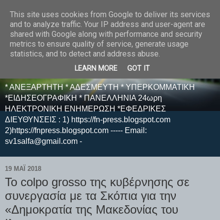
This site uses cookies from Google to deliver its services
E F E N P R E S S -
and to analyze traffic. Your IP address and user-agent are
shared with Google along with performance and security
ΗΛΕΚΤΡΟΝΙΚΗ
metrics to ensure quality of service, generate usage
statistics, and to detect and address abuse.
ΕΦΗΜΕΡΙΔΑ
LEARN MORE
GOT IT
* ΑΝΕΞΑΡΤΗΤΗ * ΑΔΕΣΜΕΥΤΗ * ΥΠΕΡΚΟΜΜΑΤΙΚΗ
*ΕΙΔΗΣΕΟΓΡΑΦΙΚΗ * ΠΑΝΕΛΛΗΝΙΑ 24ωρη
ΗΛΕΚΤΡΟΝΙΚΗ ΕΝΗΜΕΡΩΣΗ *ΕΦΕΔΡΙΚΕΣ
ΔΙΕΥΘΥΝΣΕΙΣ : 1) https://fn-press.blogspot.com
2)https://fnpress.blogspot.com ----- Email:
sv1salfa@gmail.com -
19 ΜΑΪ́ 2018
Το colpo grosso της κυβέρνησης σε
συνεργασία με τα Σκόπια για την
«Δημοκρατία της Μακεδονίας του